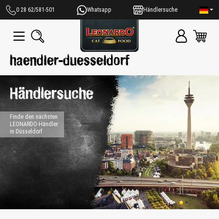
alt springen
0 28 62/581-501
Whatsapp
Händlersuche
haendler-duesseldorf
Händlersuche
Finde den nächsten
LEONARDO-Händler
in Düsseldorf