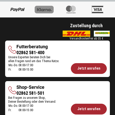
Zustellung durch
Versandkostenfrei ab 35 €
Futterberatung
Futterberatung
02862 581-400
Unsere Experten beraten Dich bei
allen Fragen rund um das Thema Katze.
Mo.-Do.
08:00-17:00
Öffnungszeiten
Jetzt anrufen
Fr.
08:00-15:00
Futterberatung:
Shop-Service
Shop-
02862 581-501
Bei Fragen zu unserem Shop,
Service
Deiner Bestellung oder dem Versand.
Mo.-Do.
08:00-17:00
Öffnungszeiten
Jetzt anrufen
Fr.
08:00-15:00
Shop-