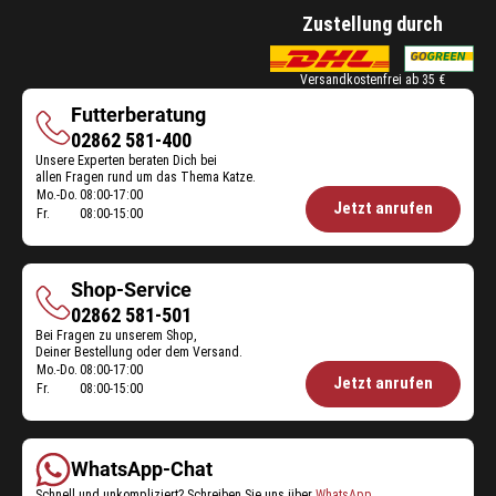
Zustellung durch
Versandkostenfrei ab 35 €
Futterberatung
Futterberatung
02862 581-400
Unsere Experten beraten Dich bei
allen Fragen rund um das Thema Katze.
Mo.-Do.
08:00-17:00
Öffnungszeiten
Jetzt anrufen
Fr.
08:00-15:00
Futterberatung:
Shop-Service
Shop-
02862 581-501
Bei Fragen zu unserem Shop,
Service
Deiner Bestellung oder dem Versand.
Mo.-Do.
08:00-17:00
Öffnungszeiten
Jetzt anrufen
Fr.
08:00-15:00
Shop-
Service:
WhatsApp-Chat
Schnell und unkompliziert? Schreiben Sie uns über
WhatsApp
.