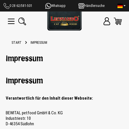
alt springen
0 28 62/581-501
Whatsapp
Händlersuche
START
IMPRESSUM
Impressum
Impressum
Verantwortlich für den Inhalt dieser Webseite:
BEWITAL petfood GmbH & Co. KG
Industriestr. 10
D-46354 Südlohn