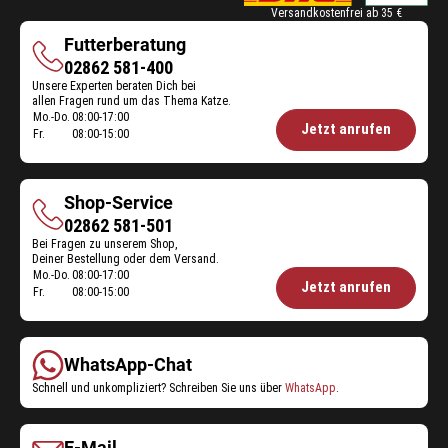
Versandkostenfrei ab 35 €
Futterberatung
Futterberatung
02862 581-400
Unsere Experten beraten Dich bei
allen Fragen rund um das Thema Katze.
Mo.-Do.
08:00-17:00
Öffnungszeiten
Jetzt anrufen
Fr.
08:00-15:00
Futterberatung:
Shop-Service
Shop-
02862 581-501
Bei Fragen zu unserem Shop,
Service
Deiner Bestellung oder dem Versand.
Mo.-Do.
08:00-17:00
Öffnungszeiten
Jetzt anrufen
Fr.
08:00-15:00
Shop-
Service:
WhatsApp-Chat
Schnell und unkompliziert? Schreiben Sie uns über
WhatsApp
.
E-Mail