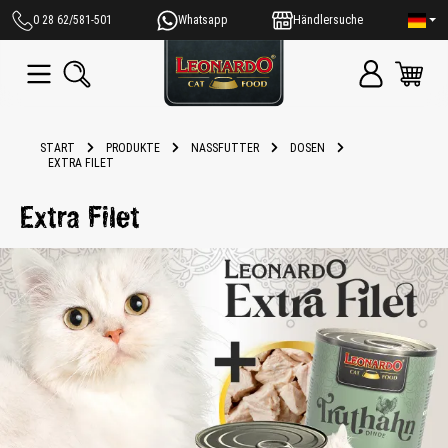
alt springen
0 28 62/581-501
Whatsapp
Händlersuche
START
PRODUKTE
NASSFUTTER
DOSEN
EXTRA FILET
Extra Filet