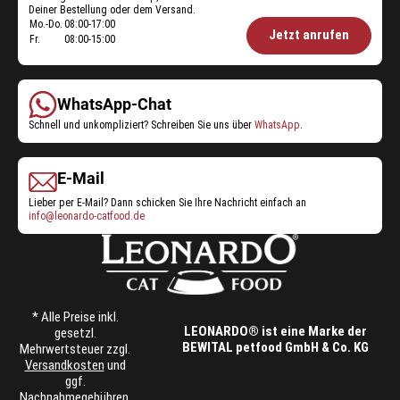
w
Deiner Bestellung oder dem Versand.
.
a
ä
Mo.-Do.
08:00-17:00
Öffnungszeiten
n
h
Jetzt anrufen
Fr.
08:00-15:00
t
Shop-
l
e
t
Service:
n
w
a
e
WhatsApp-Chat
u
r
Schnell und unkompliziert? Schreiben Sie uns über
WhatsApp
.
s
d
g
e
e
n
E-Mail
w
.
ä
Lieber per E-Mail? Dann schicken Sie Ihre Nachricht einfach an
info@leonardo-catfood.de
h
l
t
w
e
r
* Alle Preise inkl.
d
LEONARDO® ist eine Marke der
gesetzl.
e
BEWITAL petfood GmbH & Co. KG
Mehrwertsteuer zzgl.
n
Versandkosten
und
.
ggf.
Nachnahmegebühren,