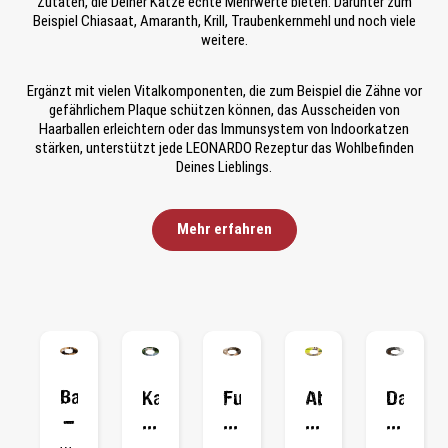
Zutaten, die Deiner Katze echte Mehrwerte bieten. Darunter zum
Beispiel Chiasaat, Amaranth, Krill, Traubenkernmehl und noch viele
weitere.
Ergänzt mit vielen Vitalkomponenten, die zum Beispiel die Zähne vor
gefährlichem Plaque schützen können, das Ausscheiden von
Haarballen erleichtern oder das Immunsystem von Indoorkatzen
stärken, unterstützt jede LEONARDO Rezeptur das Wohlbefinden
Deines Lieblings.
Mehr erfahren
Bauernhofkätzchen
Katze
Futtermittelallergie
Ab
Das
–
trinkt
bei
wann
richtig
Darauf
viel
Katzen
sind
Futter