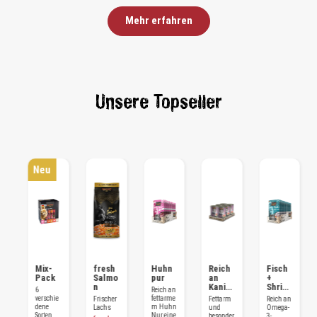
Mehr erfahren
Unsere Topseller
Neu
Mix-
fresh
Huhn
Reich
Fisch
Pack
Salmo
pur
an
+
a
n
Kanin
Shrim
6
Reich an
chen
ps
verschie
fettarme
Frischer
Fettarm
Reich an
dene
m Huhn
Lachs
und
Omega-
Sorten
Nur eine
besonder
3-