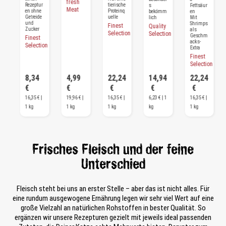
fresh
Rezeptur
tierische
s
Fettsäur
Meat
en ohne
Proteinq
bekömm
en
Getreide
uelle
lich
Mit
und
Shrimps
Finest
Quality
Zucker
als
Selection
Selection
Geschm
Finest
acks-
Selection
Extra
Finest
Selection
4
8,34
4,99
22,24
14,94
22,24
€
€
€
€
€
|
16,35 € |
19,96 € |
16,35 € |
6,23 € | 1
16,35 € |
1 kg
1 kg
1 kg
kg
1 kg
Frisches Fleisch und der feine
Unterschied
Fleisch steht bei uns an erster Stelle – aber das ist nicht alles. Für
eine rundum ausgewogene Ernährung legen wir sehr viel Wert auf eine
große Vielzahl an natürlichen Rohstoffen in bester Qualität. So
ergänzen wir unsere Rezepturen gezielt mit jeweils ideal passenden