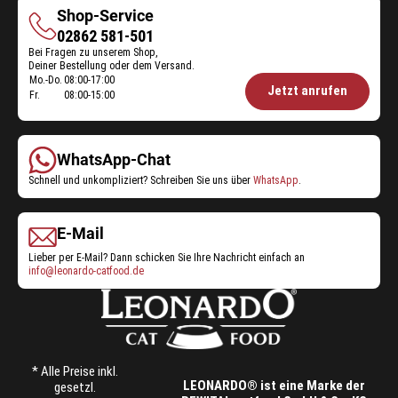
Shop-Service
Shop-
02862 581-501
Bei Fragen zu unserem Shop,
Service
Deiner Bestellung oder dem Versand.
Mo.-Do.
08:00-17:00
Öffnungszeiten
Jetzt anrufen
Fr.
08:00-15:00
Shop-
Service:
WhatsApp-Chat
Schnell und unkompliziert? Schreiben Sie uns über
WhatsApp
.
E-Mail
Lieber per E-Mail? Dann schicken Sie Ihre Nachricht einfach an
info@leonardo-catfood.de
* Alle Preise inkl.
LEONARDO® ist eine Marke der
gesetzl.