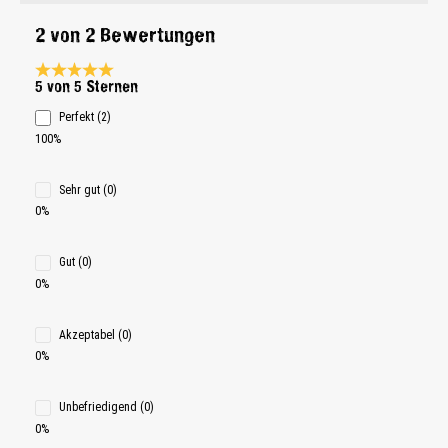
2 von 2 Bewertungen
Durchschnittliche Bewertung 5 von 5 Sternen
5 von 5 Sternen
Perfekt (2)
100%
Sehr gut (0)
0%
Gut (0)
0%
Akzeptabel (0)
0%
Unbefriedigend (0)
0%