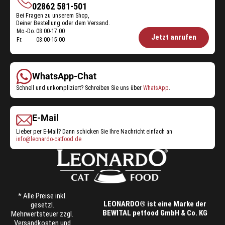
Shop-
02862 581-501
Bei Fragen zu unserem Shop,
Service
Deiner Bestellung oder dem Versand.
Mo.-Do.
08:00-17:00
Öffnungszeiten
Jetzt anrufen
Fr.
08:00-15:00
Shop-
Service:
WhatsApp-Chat
Schnell und unkompliziert? Schreiben Sie uns über
WhatsApp
.
E-Mail
Lieber per E-Mail? Dann schicken Sie Ihre Nachricht einfach an
info@leonardo-catfood.de
* Alle Preise inkl.
LEONARDO® ist eine Marke der
gesetzl.
BEWITAL petfood GmbH & Co. KG
Mehrwertsteuer zzgl.
Versandkosten
und