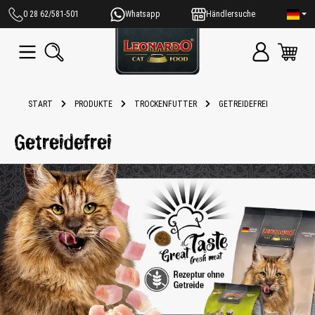
alt springen
0 28 62/581-501
Whatsapp
Händlersuche
START
PRODUKTE
TROCKENFUTTER
GETREIDEFREI
Getreidefrei