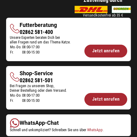
e
t
n
t
n
-
e
w
a
V
Versandkostenfrei ab 35 €
n
e
u
a
P
r
s
Futterberatung
r
r
d
g
Futterberatung
02862 581-400
i
o
e
e
a
Unsere Experten beraten Dich bei
d
n
w
allen Fragen rund um das Thema Katze.
n
u
.
ä
Mo.-Do.
08:00-17:00
Öffnungszeiten
t
Jetzt anrufen
k
Fr.
08:00-15:00
h
e
Futterberatung:
t
l
n
-
t
a
V
w
u
Shop-Service
a
e
s
Shop-
02862 581-501
r
r
g
i
Bei Fragen zu unserem Shop,
Service
d
e
Deiner Bestellung oder dem Versand.
a
e
w
Mo.-Do.
08:00-17:00
Öffnungszeiten
n
Jetzt anrufen
n
Fr.
08:00-15:00
ä
t
Shop-
.
h
e
Service:
l
n
t
a
WhatsApp-Chat
w
u
Schnell und unkompliziert? Schreiben Sie uns über
WhatsApp
.
e
s
r