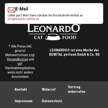
g
d
e
E-Mail
e
w
n
ä
Lieber per E-Mail? Dann schicken Sie Ihre Nachricht einfach an
.
info@leonardo-catfood.de
h
l
t
w
e
r
* Alle Preise inkl.
d
LEONARDO® ist eine Marke der
gesetzl.
e
BEWITAL petfood GmbH & Co. KG
Mehrwertsteuer zzgl.
n
Versandkosten
und
.
ggf.
Nachnahmegebühren,
wenn nicht anders
beschrieben
Vertrag
Kontakt
Widerruf
widerrufen
Impressum
Datenschutz