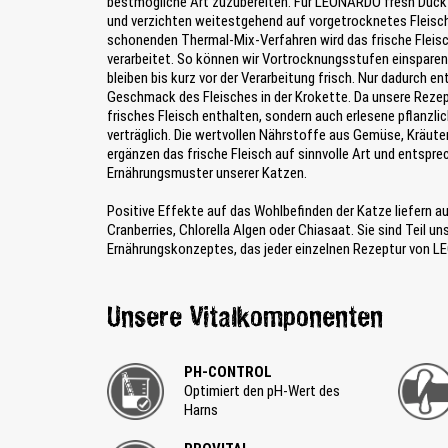
bestmögliche Art zuzubereiten. Für LEONARDO fresh Duck v
und verzichten weitestgehend auf vorgetrocknetes Fleis
schonenden Thermal-Mix-Verfahren wird das frische Fleisch
verarbeitet. So können wir Vortrocknungsstufen einspare
bleiben bis kurz vor der Verarbeitung frisch. Nur dadurch ent
Geschmack des Fleisches in der Krokette. Da unsere Rezept
frisches Fleisch enthalten, sondern auch erlesene pflanzli
verträglich. Die wertvollen Nährstoffe aus Gemüse, Kräu
ergänzen das frische Fleisch auf sinnvolle Art und entspre
Ernährungsmuster unserer Katzen.
Positive Effekte auf das Wohlbefinden der Katze liefern a
Cranberries, Chlorella Algen oder Chiasaat. Sie sind Teil u
Ernährungskonzeptes, das jeder einzelnen Rezeptur von L
Unsere Vitalkomponenten
PH-CONTROL
Optimiert den pH-Wert des
Harns