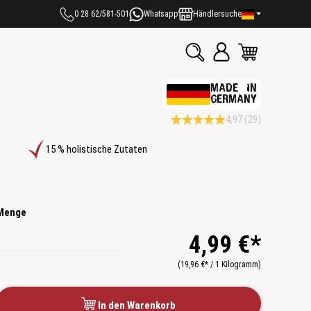
0 28 62/581-501
Whatsapp
Händlersuche
MADE IN
GERMANY
4,97
(29)
Durchschnittliche Bewertung 4.9 v
15 % holistische Zutaten
Menge
4,99 €*
(19,96 €* / 1 Kilogramm)
In den Warenkorb