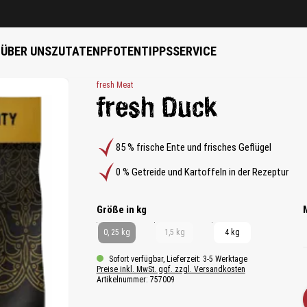
B
ÜBER UNS
ZUTATEN
PFOTENTIPPS
SERVICE
fresh Meat
fresh Duck
85 % frische Ente und frisches Geflügel
0 % Getreide und Kartoffeln in der Rezeptur
auswählen
Größe in kg
0, 25 kg
1,5 kg
4 kg
Sofort verfügbar, Lieferzeit: 3-5 Werktage
Preise inkl. MwSt. ggf. zzgl. Versandkosten
Artikelnummer:
757009