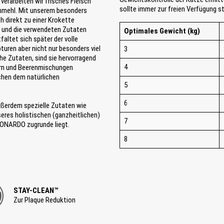
erarbeiten wir frisches Fleisch
sollte immer zur freien Verfügung s
chmehl. Mit unserem besonders
 direkt zu einer Krokette
n und die verwendeten Zutaten
Optimales Gewicht (kg)
faltet sich später der volle
uren aber nicht nur besonders viel
3
che Zutaten, sind sie hervorragend
4
tern und Beerenmischungen
chen dem natürlichen
5
6
ußerdem spezielle Zutaten wie
nseres holistischen (ganzheitlichen)
7
EONARDO zugrunde liegt.
8
STAY-CLEAN™
Zur Plaque Reduktion