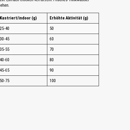
tehen.
Kastriert/indoor (g)
Erhöhte Aktivität (g)
25-40
50
30-45
60
35-55
70
40-60
80
45-65
90
50-75
100