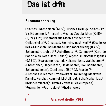
Das ist drin
Zusammensetzung
Frisches Entenfleisch (43 %); Frisches Geflügelfleisch (42
%); Erbsenmehl; Amaranth; Meeres-Zooplankton (Krill)*¹
(1,7 %); Ei*²; Fischmehl aus Meeresfischen*²*³;
Geflügelleber*³; Chiasaat; Bierhefe, inaktiviert*² (Quelle v
Beta-Glucanen und Mannan-Oligosacchariden) (0,4 %);
Johannisbrotschrot*²; Apfeltrester*²; Gemüse*² (Karotte
Pastinaken, Rote Bete, Lauch); Algen*² (Chlorella vulgaris)
(0,18 %); Dicalciumphosphat; Kaliumchlorid; Waldbeeren*²
(Ebereschen, Hagebutten, Heidelbeeren, Holunderbeeren,
Johannisbeeren); Cranberries (0,07 %); Kräuter*²
(Brennnesselblätter, Enzianwurzel, Tausendgüldenkraut,
Kamille, Fenchel, Kümmel, Mistelkraut, Schafgarbenkraut,
Brombeerblätter); Oliven-Extrakt (Olea europaea)
*¹gemahlen *²getrocknet *³hydrolysiert
Analysetabelle (PDF)