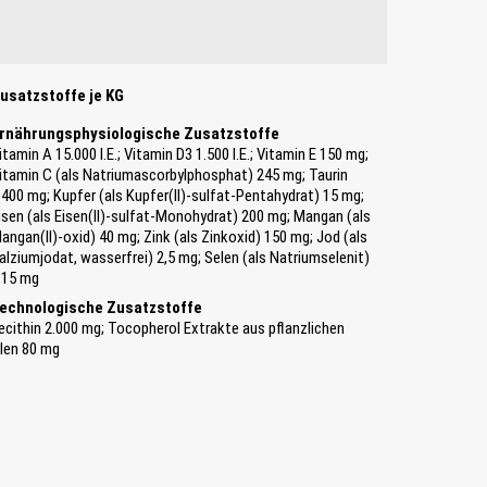
usatzstoffe je KG
rnährungsphysiologische Zusatzstoffe
itamin A 15.000 I.E.; Vitamin D3 1.500 I.E.; Vitamin E 150 mg;
itamin C (als Natriumascorbylphosphat) 245 mg; Taurin
.400 mg; Kupfer (als Kupfer(II)-sulfat-Pentahydrat) 15 mg;
isen (als Eisen(II)-sulfat-Monohydrat) 200 mg; Mangan (als
angan(II)-oxid) 40 mg; Zink (als Zinkoxid) 150 mg; Jod (als
alziumjodat, wasserfrei) 2,5 mg; Selen (als Natriumselenit)
,15 mg
echnologische Zusatzstoffe
ecithin 2.000 mg; Tocopherol Extrakte aus pflanzlichen
len 80 mg