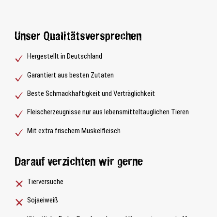
Unser Qualitätsversprechen
Hergestellt in Deutschland
Garantiert aus besten Zutaten
Beste Schmackhaftigkeit und Verträglichkeit
Fleischerzeugnisse nur aus lebensmitteltauglichen Tieren
Mit extra frischem Muskelfleisch
Darauf verzichten wir gerne
Tierversuche
AL
AL
AL
Sojaeiweiß
LE
LE
LE
S
S
S