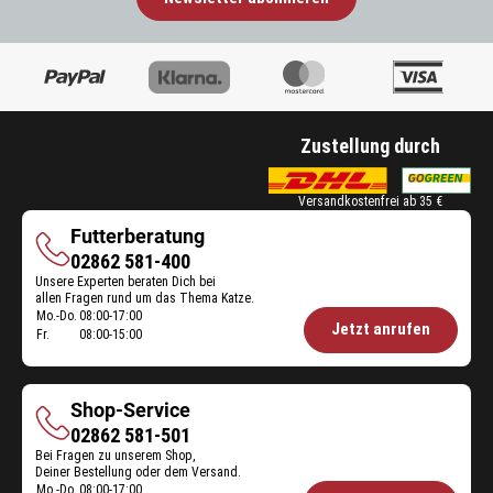
Zustellung durch
Versandkostenfrei ab 35 €
Futterberatung
Futterberatung
02862 581-400
Unsere Experten beraten Dich bei
allen Fragen rund um das Thema Katze.
Mo.-Do.
08:00-17:00
Öffnungszeiten
Jetzt anrufen
Fr.
08:00-15:00
Futterberatung:
Shop-Service
Shop-
02862 581-501
Bei Fragen zu unserem Shop,
Service
Deiner Bestellung oder dem Versand.
Mo.-Do.
08:00-17:00