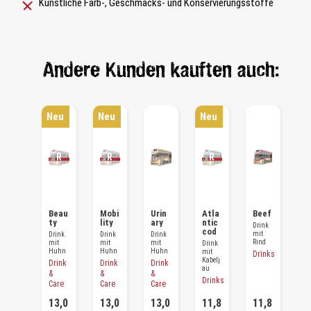
AU
AU
AU
Künstliche Farb-, Geschmacks- und Konservierungsstoffe
FG
FG
FG
EF
EF
EF
UT
UT
UT
TE
TE
TE
RT
RT
RT
!
!
!
Andere Kunden kauften auch:
BA
BA
BA
LD
LD
LD
WI
WI
WI
ED
ED
ED
ER
ER
ER
Neu
Neu
Neu
VE
VE
VE
RF
RF
RF
ÜG
ÜG
ÜG
BA
BA
BA
R
R
R
Salm
Beau
Mobi
Urin
Atla
Beef
S
on
ty
lity
ary
ntic
o
Drink
cod
mit
Drink
Drink
Drink
Drink
Dr
Rind
mit
mit
mit
mit
mi
Drink
Lachs
Huhn
Huhn
Huhn
La
mit
Drinks
Kabelj
Drinks
Drink
Drink
Drink
D
au
&
&
&
Drinks
Care
Care
Care
11,8
13,0
13,0
13,0
11,8
11,8
1