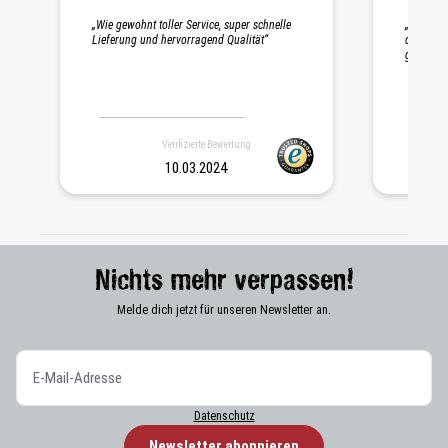
Durchschnittliche Bewertung 5 von 5 Sternen
„Wie gewohnt toller Service, super schnelle
„Schnelle
Lieferung und hervorragend Qualität“
die Probe
gepackt. 
Verifizierte Bewertung
10.03.2024
Nichts mehr verpassen!
Melde dich jetzt für unseren Newsletter an.
Datenschutz
Newsletter abonnieren