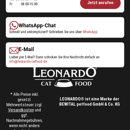
Öffnungszeiten
Jetzt anrufen
Fr.
08:00-15:00
Shop-
Service:
WhatsApp-Chat
Schnell und unkompliziert? Schreiben Sie uns über
WhatsApp
.
E-Mail
Lieber per E-Mail? Dann schicken Sie Ihre Nachricht einfach an
info@leonardo-catfood.de
* Alle Preise inkl.
LEONARDO® ist eine Marke der
gesetzl.
BEWITAL petfood GmbH & Co. KG
Mehrwertsteuer zzgl.
Versandkosten
und
ggf.
Nachnahmegebühren,
wenn nicht anders