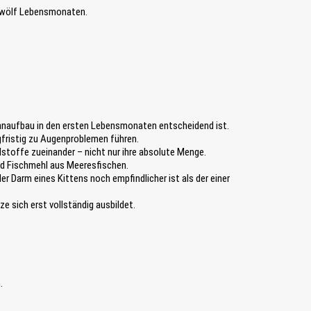
e
 zwölf Lebensmonaten.
w
ä
h
l
t
w
e
r
d
rganaufbau in den ersten Lebensmonaten entscheidend ist.
e
gfristig zu Augenproblemen führen.
n
toffe zueinander – nicht nur ihre absolute Menge.
.
und Fischmehl aus Meeresfischen.
 Darm eines Kittens noch empfindlicher ist als der einer
 sich erst vollständig ausbildet.
.