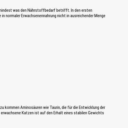
e
n
ndest was den Nährstoffbedarf betrifft. In den ersten
P
e in normaler Erwachsenennahrung nicht in ausreichender Menge
r
o
d
u
k
t
-
V
a
r
i
a
n
t
e
n
a
zu kommen Aminosäuren wie Taurin, die für die Entwicklung der
u
 erwachsene Katzen ist auf den Erhalt eines stabilen Gewichts
s
g