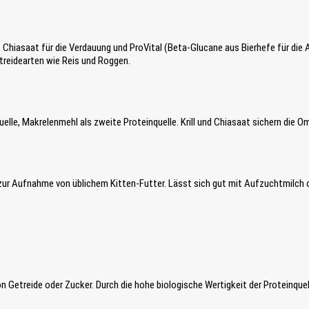
n
a
u
s
le, Chiasaat für die Verdauung und ProVital (Beta-Glucane aus Bierhefe für die
g
treidearten wie Reis und Roggen.
e
w
ä
h
l
uelle, Makrelenmehl als zweite Proteinquelle. Krill und Chiasaat sichern die 
t
w
e
r
ur Aufnahme von üblichem Kitten-Futter. Lässt sich gut mit Aufzuchtmilch od
d
e
n
.
n Getreide oder Zucker. Durch die hohe biologische Wertigkeit der Proteinqu