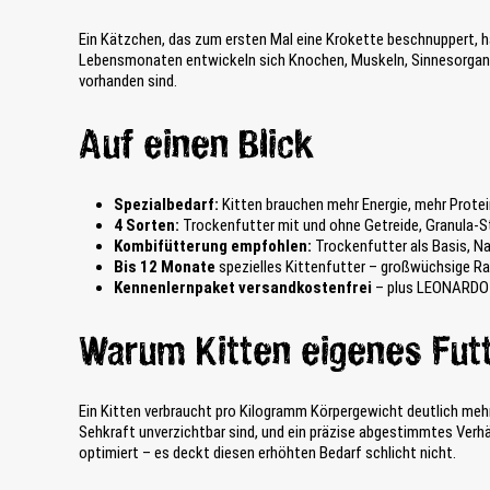
e
e
i
n
Ein Kätzchen, das zum ersten Mal eine Krokette beschnuppert, 
l
P
Lebensmonaten entwickeln sich Knochen, Muskeln, Sinnesorgane 
t
r
vorhanden sind.
a
o
s
d
t
u
Auf einen Blick
e
k
n
t
k
-
Spezialbedarf:
Kitten brauchen mehr Energie, mehr Protei
ö
V
4 Sorten:
Trockenfutter mit und ohne Getreide, Granula-S
n
a
Kombifütterung empfohlen:
Trockenfutter als Basis, Na
n
r
Bis 12 Monate
spezielles Kittenfutter – großwüchsige Ra
e
i
Kennenlernpaket versandkostenfrei
– plus LEONARDO P
n
a
d
n
i
Warum Kitten eigenes Fut
t
e
e
v
n
e
a
Ein Kitten verbraucht pro Kilogramm Körpergewicht deutlich meh
r
u
Sehkraft unverzichtbar sind, und ein präzise abgestimmtes Verh
s
s
optimiert – es deckt diesen erhöhten Bedarf schlicht nicht.
c
g
h