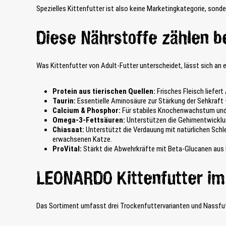
e
i
Spezielles Kittenfutter ist also keine Marketingkategorie, son
w
e
ä
d
h
e
Diese Nährstoffe zählen 
l
n
t
e
w
n
Was Kittenfutter von Adult-Futter unterscheidet, lässt sich an
e
P
r
r
d
Protein aus tierischen Quellen:
Frisches Fleisch liefer
o
e
Taurin:
Essentielle Aminosäure zur Stärkung der Sehkraft –
d
n
Calcium & Phosphor:
Für stabiles Knochenwachstum und g
u
.
Omega-3-Fettsäuren:
Unterstützen die Gehirnentwicklung
k
Chiasaat:
Unterstützt die Verdauung mit natürlichen Schle
t
erwachsenen Katze.
-
ProVital:
Stärkt die Abwehrkräfte mit Beta-Glucanen aus Bi
V
a
r
LEONARDO Kittenfutter im
i
a
n
Das Sortiment umfasst drei Trockenfuttervarianten und Nassfu
t
e