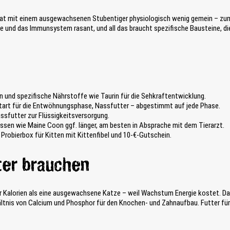
e
e
i
n
hat mit einem ausgewachsenen Stubentiger physiologisch wenig gemein – zumi
l
P
und das Immunsystem rasant, und all das braucht spezifische Bausteine, di
t
r
a
o
s
d
t
u
e
k
n
t
k
-
n und spezifische Nährstoffe wie Taurin für die Sehkraftentwicklung.
ö
V
tart für die Entwöhnungsphase, Nassfutter – abgestimmt auf jede Phase.
n
a
ssfutter zur Flüssigkeitsversorgung.
n
r
ssen wie Maine Coon ggf. länger, am besten in Absprache mit dem Tierarzt.
e
i
robierbox für Kitten mit Kittenfibel und 10-€-Gutschein.
n
a
d
n
i
ter brauchen
t
e
e
v
n
e
a
r Kalorien als eine ausgewachsene Katze – weil Wachstum Energie kostet. Da
r
u
ältnis von Calcium und Phosphor für den Knochen- und Zahnaufbau. Futter für
s
s
c
g
h