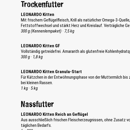
n
Trockenfutter
a
u
LEONARDO Kitten
s
Mit frischem Geflügelfleisch, Krill als natürlicher Omega-3-Quel
g
Fettstoffwechsel und stärkt Herz und Kreislauf. Verträgliche Ge
e
300 g (Kennenlernpaket) · 7,5 kg
w
ä
h
LEONARDO Kitten GF
l
Vollständig getreidefrei. Amaranth als glutenfreie Kohlenhydratq
t
300 g · 1,8 kg
w
e
LEONARDO Kitten Granula-Start
r
Für Kätzchen in der Entwöhnungsphase von der Muttermilch bis z
d
bei kleinen Rassen.
e
1 kg · 5 kg
n
.
Nassfutter
LEONARDO Kitten Reich an Geflügel
Aus ausschließlich frischen Fleischerzeugnissen, ohne Zusatz vo
täglichen Bedarfs.