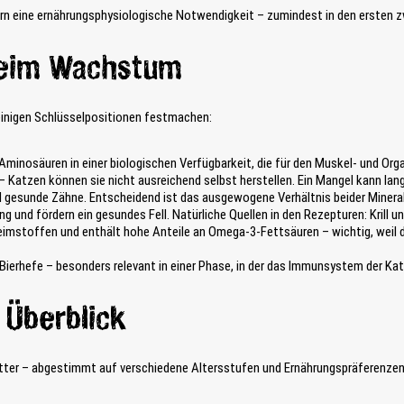
e
i
dern eine ernährungsphysiologische Notwendigkeit – zumindest in den ersten
w
e
ä
d
h
e
beim Wachstum
l
n
t
e
w
n
 einigen Schlüsselpositionen festmachen:
e
P
r
r
d
t Aminosäuren in einer biologischen Verfügbarkeit, die für den Muskel- und O
o
e
 Katzen können sie nicht ausreichend selbst herstellen. Ein Mangel kann lan
d
n
esunde Zähne. Entscheidend ist das ausgewogene Verhältnis beider Minerals
u
.
 und fördern ein gesundes Fell. Natürliche Quellen in den Rezepturen: Krill 
k
imstoffen und enthält hohe Anteile an Omega-3-Fettsäuren – wichtig, weil der
t
-
erhefe – besonders relevant in einer Phase, in der das Immunsystem der Katze
V
a
r
 Überblick
i
a
n
tter – abgestimmt auf verschiedene Altersstufen und Ernährungspräferenzen
t
e