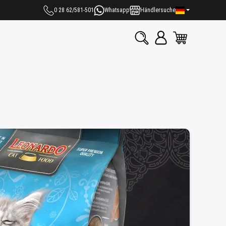
0 28 62/581-501
Whatsapp
Händlersuche
n