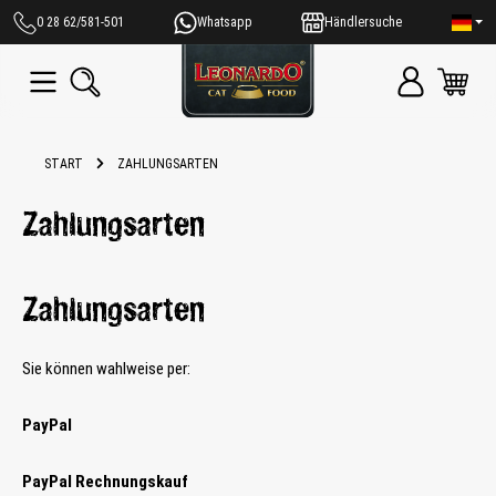
alt springen
0 28 62/581-501
Whatsapp
Händlersuche
START
ZAHLUNGSARTEN
Zahlungsarten
Zahlungsarten
Sie können wahlweise per:
PayPal
PayPal Rechnungskauf