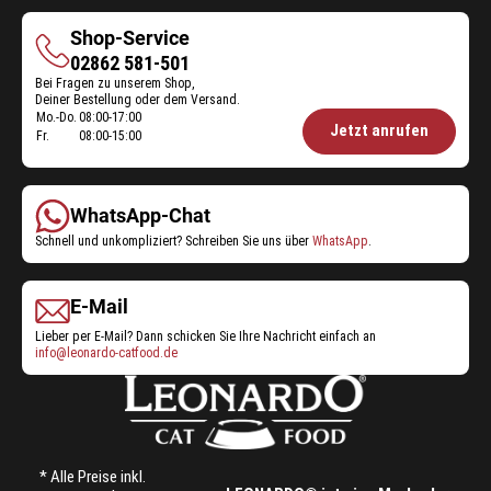
Shop-Service
Shop-
02862 581-501
Bei Fragen zu unserem Shop,
Service
Deiner Bestellung oder dem Versand.
Mo.-Do.
08:00-17:00
Öffnungszeiten
Jetzt anrufen
Fr.
08:00-15:00
Shop-
Service:
WhatsApp-Chat
Schnell und unkompliziert? Schreiben Sie uns über
WhatsApp
.
E-Mail
Lieber per E-Mail? Dann schicken Sie Ihre Nachricht einfach an
info@leonardo-catfood.de
* Alle Preise inkl.