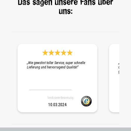
Das sagen unsere Fans über
uns:
Durchschnittliche Bewertung 5 von 5 Sternen
„Wie gewohnt toller Service, super schnelle
„Schnelle
Lieferung und hervorragend Qualität“
die Probe
gepackt. 
Verifizierte Bewertung
10.03.2024