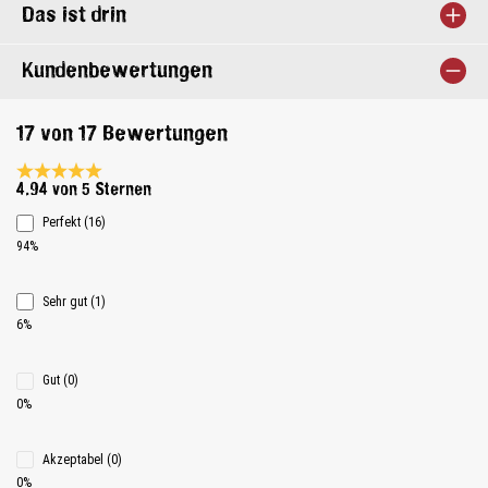
Das ist drin
Kundenbewertungen
17 von 17 Bewertungen
Durchschnittliche Bewertung 4.9 von 5 Sternen
4.94 von 5 Sternen
Perfekt (16)
94%
Sehr gut (1)
6%
Gut (0)
0%
Akzeptabel (0)
0%