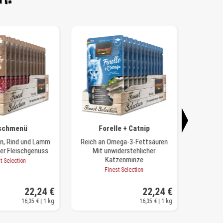
ischmenü
Forelle + Catnip
hn, Rind und Lamm
Reich an Omega-3-Fettsäuren
Reich a
r Fleischgenuss
Mit unwiderstehlicher
M
Katzenminze
t Selection
Finest Selection
22,24 €
22,24 €
16,35 € | 1 kg
16,35 € | 1 kg