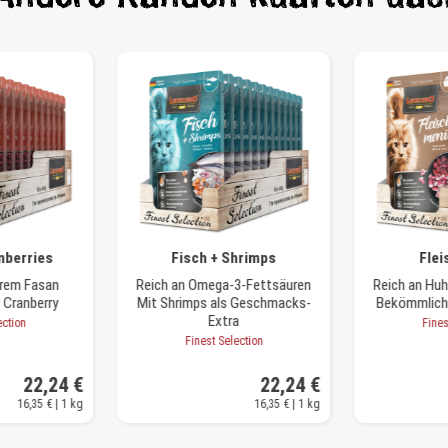
nberries
Fisch + Shrimps
Fle
erem Fasan
Reich an Omega-3-Fettsäuren
Reich an Hu
 Cranberry
Mit Shrimps als Geschmacks-
Bekömmliche
Extra
ection
Fines
Finest Selection
22,24 €
22,24 €
16,35 € | 1 kg
16,35 € | 1 kg