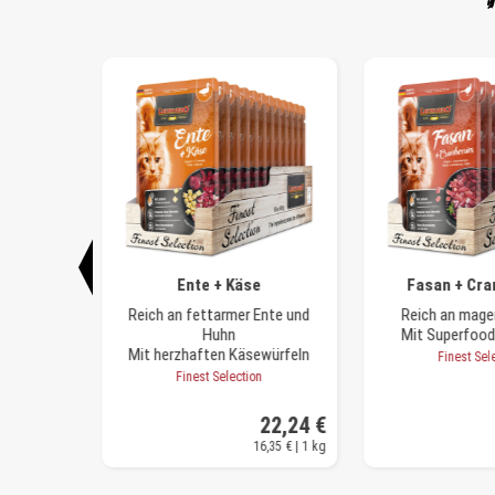
eren
Ente + Käse
Fasan + Cra
m Wild
Reich an fettarmer Ente und
Reich an mag
alstoffen
Huhn
Mit Superfood
Mit herzhaften Käsewürfeln
n
Finest Sel
Finest Selection
22,24 €
22,24 €
6,35 € | 1 kg
16,35 € | 1 kg