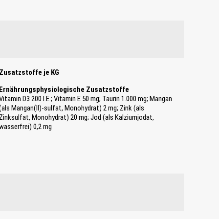
Zusatzstoffe je KG
Ernährungsphysiologische Zusatzstoffe
Vitamin D3 200 I.E.; Vitamin E 50 mg; Taurin 1.000 mg; Mangan
(als Mangan(II)-sulfat, Monohydrat) 2 mg; Zink (als
Zinksulfat, Monohydrat) 20 mg; Jod (als Kalziumjodat,
wasserfrei) 0,2 mg