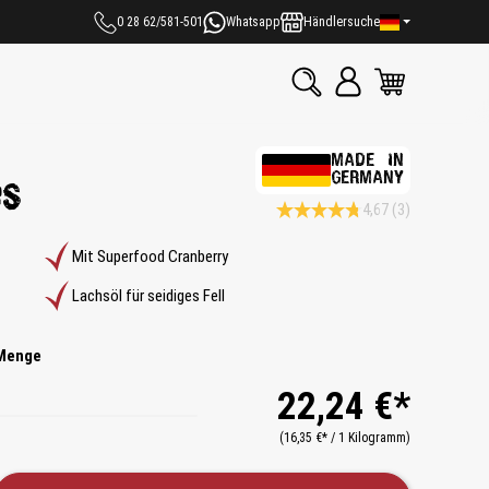
0 28 62/581-501
Whatsapp
Händlersuche
MADE IN
GERMANY
es
4,67
(3)
Durchschnittliche Bewertung 4.6 
Mit Superfood Cranberry
Lachsöl für seidiges Fell
Menge
22,24 €*
(16,35 €* / 1 Kilogramm)