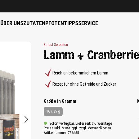
B
ÜBER UNS
ZUTATEN
PFOTENTIPPS
SERVICE
Finest Selection
Lamm + Cranberri
Reich an bekömmlichem Lamm
Rezeptur ohne Getreide und Zucker
auswählen
Größe in Gramm
16 x 85 g
Sofort verfügbar, Lieferzeit: 3-5 Werktage
Preise inkl. MwSt. ggf. zzgl. Versandkosten
Artikelnummer:
756455