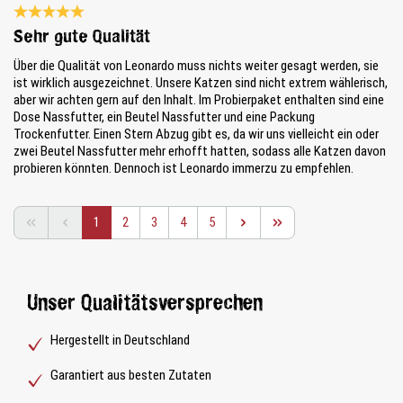
Bewertung mit 5 von 5 Sternen
Sehr gute Qualität
Über die Qualität von Leonardo muss nichts weiter gesagt werden, sie
ist wirklich ausgezeichnet. Unsere Katzen sind nicht extrem wählerisch,
aber wir achten gern auf den Inhalt. Im Probierpaket enthalten sind eine
Dose Nassfutter, ein Beutel Nassfutter und eine Packung
Trockenfutter. Einen Stern Abzug gibt es, da wir uns vielleicht ein oder
zwei Beutel Nassfutter mehr erhofft hatten, sodass alle Katzen davon
probieren könnten. Dennoch ist Leonardo immerzu zu empfehlen.
Seite
Seite
Seite
Seite
Seite
1
2
3
4
5
Unser Qualitätsversprechen
Hergestellt in Deutschland
Garantiert aus besten Zutaten