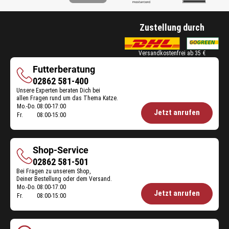
Zustellung durch
Versandkostenfrei ab 35 €
Futterberatung
Futterberatung
02862 581-400
Unsere Experten beraten Dich bei
allen Fragen rund um das Thema Katze.
Mo.-Do.
08:00-17:00
Öffnungszeiten
Jetzt anrufen
Fr.
08:00-15:00
Futterberatung:
Shop-Service
Shop-
02862 581-501
Bei Fragen zu unserem Shop,
Service
Deiner Bestellung oder dem Versand.
Mo.-Do.
08:00-17:00
Öffnungszeiten
Jetzt anrufen
Fr.
08:00-15:00
Shop-
Service: