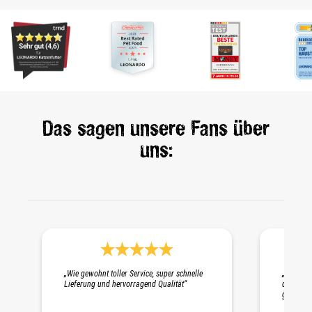
Das sagen unsere Fans über
uns:
Durchschnittliche Bewertung 5 von 5 Sternen
„Wie gewohnt toller Service, super schnelle
„Schnelle
Lieferung und hervorragend Qualität“
die Probe
gepackt. 