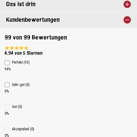
Das ist drin
Kundenbewertungen
99 von 99 Bewertungen
Durchschnittliche Bewertung 4.9 von 5 Sternen
4.94 von 5 Sternen
Perfekt (93)
94%
Sehr gut (6)
6%
Gut (0)
0%
Akzeptabel (0)
0%