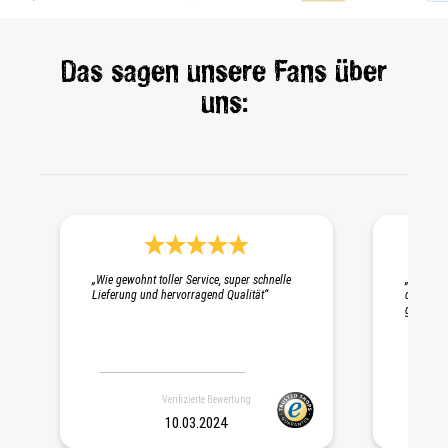
Das sagen unsere Fans über
uns:
Durchschnittliche Bewertung 5 von 5 Sternen
„Wie gewohnt toller Service, super schnelle
„Schnelle
Lieferung und hervorragend Qualität“
die Probe
gepackt. 
Verifizierte Bewertung
10.03.2024