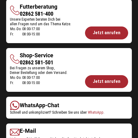
Futterberatung
Futterberatung
02862 581-400
Unsere Experten beraten Dich bei
allen Fragen rund um das Thema Katze.
Mo.-Do.
08:00-17:00
Öffnungszeiten
Jetzt anrufen
Fr.
08:00-15:00
Futterberatung:
Shop-Service
Shop-
02862 581-501
Bei Fragen zu unserem Shop,
Service
Deiner Bestellung oder dem Versand.
Mo.-Do.
08:00-17:00
Öffnungszeiten
Jetzt anrufen
Fr.
08:00-15:00
Shop-
Service:
WhatsApp-Chat
Schnell und unkompliziert? Schreiben Sie uns über
WhatsApp
.
E-Mail