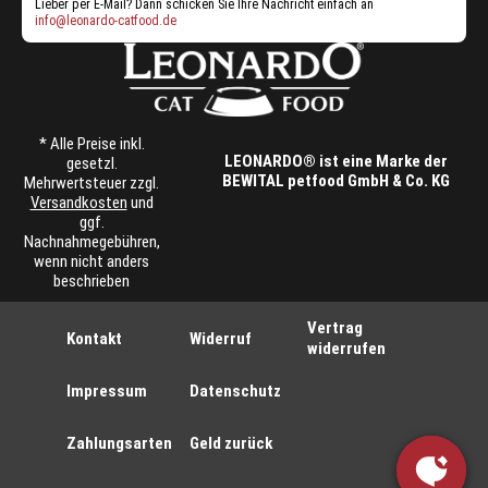
Lieber per E-Mail? Dann schicken Sie Ihre Nachricht einfach an
info@leonardo-catfood.de
* Alle Preise inkl.
LEONARDO® ist eine Marke der
gesetzl.
BEWITAL petfood GmbH & Co. KG
Mehrwertsteuer zzgl.
Versandkosten
und
ggf.
Nachnahmegebühren,
wenn nicht anders
beschrieben
Vertrag
Kontakt
Widerruf
widerrufen
Impressum
Datenschutz
Zahlungsarten
Geld zurück