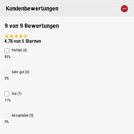
Kundenbewertungen
9 von 9 Bewertungen
Durchschnittliche Bewertung 4.7 von 5 Sternen
4.78 von 5 Sternen
Perfekt (8)
89%
Sehr gut (0)
0%
Gut (1)
11%
Akzeptabel (0)
0%