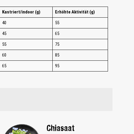
Kastriert/indoor (g)
Erhöhte Aktivität (g)
40
55
45
65
55
75
60
85
65
95
Chiasaat