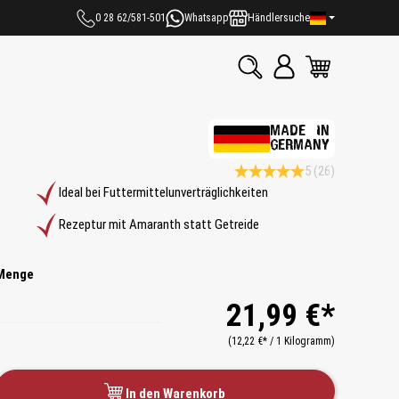
0 28 62/581-501
Whatsapp
Händlersuche
MADE IN
GERMANY
5
(26)
Durchschnittliche Bewertung 5 
Ideal bei Futtermittelunverträglichkeiten
Rezeptur mit Amaranth statt Getreide
Menge
21,99 €*
(12,22 €* / 1 Kilogramm)
In den Warenkorb