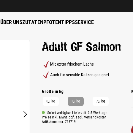
B
ÜBER UNS
ZUTATEN
PFOTENTIPPS
SERVICE
Adult GF Salmon
Mit extra frischem Lachs
Auch für sensible Katzen geeignet
auswählen
Größe in kg
0,3 kg
1,8 kg
7,5 kg
Sofort verfügbar, Lieferzeit: 3-5 Werktage
Preise inkl. MwSt. ggf. zzgl. Versandkosten
Artikelnummer:
753719