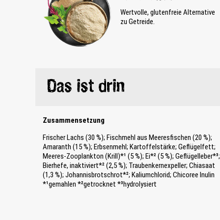
Wertvolle, glutenfreie Alternative
zu Getreide.
Das ist drin
Zusammensetzung
Frischer Lachs (30 %); Fischmehl aus Meeresfischen (20 %);
Amaranth (15 %); Erbsenmehl; Kartoffelstärke; Geflügelfett;
Meeres-Zooplankton (Krill)*¹ (5 %); Ei*² (5 %); Geflügelleber*³;
Bierhefe, inaktiviert*² (2,5 %); Traubenkernexpeller; Chiasaat
(1,3 %); Johannisbrotschrot*²; Kaliumchlorid; Chicoree Inulin
*¹gemahlen *²getrocknet *³hydrolysiert