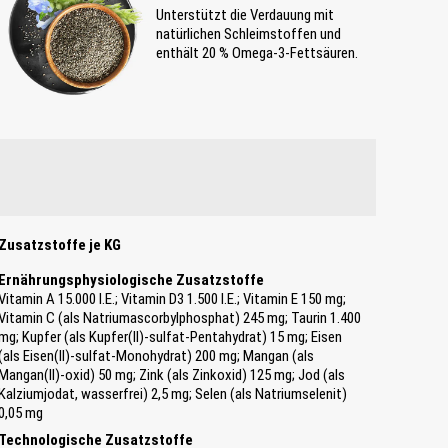
Unterstützt die Verdauung mit
natürlichen Schleimstoffen und
enthält 20 % Omega-3-Fettsäuren.
Zusatzstoffe je KG
Ernährungsphysiologische Zusatzstoffe
Vitamin A 15.000 I.E.; Vitamin D3 1.500 I.E.; Vitamin E 150 mg;
Vitamin C (als Natriumascorbylphosphat) 245 mg; Taurin 1.400
mg; Kupfer (als Kupfer(II)-sulfat-Pentahydrat) 15 mg; Eisen
(als Eisen(II)-sulfat-Monohydrat) 200 mg; Mangan (als
Mangan(II)-oxid) 50 mg; Zink (als Zinkoxid) 125 mg; Jod (als
Kalziumjodat, wasserfrei) 2,5 mg; Selen (als Natriumselenit)
0,05 mg
Technologische Zusatzstoffe