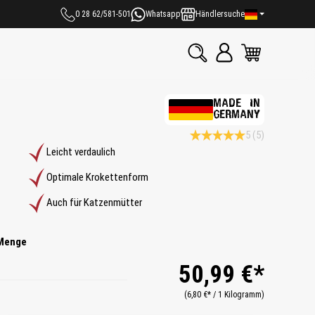
0 28 62/581-501
Whatsapp
Händlersuche
MADE IN
GERMANY
5
(5)
Durchschnittliche Bewertung 5
Leicht verdaulich
Optimale Krokettenform
Auch für Katzenmütter
Menge
50,99 €*
(6,80 €* / 1 Kilogramm)