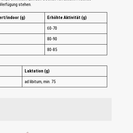
 Verfügung stehen.
ert/indoor (g)
Erhöhte Aktivität (g)
60-70
80-90
80-85
Laktation (g)
ad libitum, min. 75