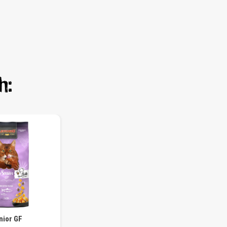
h:
nior GF