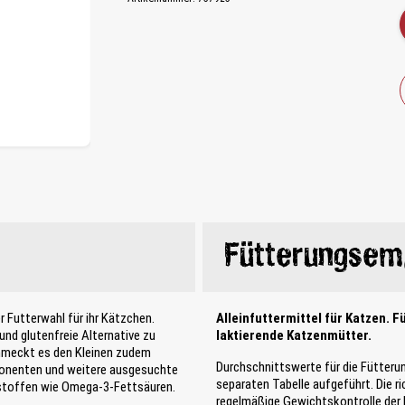
Fütterungsem
r Futterwahl für ihr Kätzchen.
Alleinfuttermittel für Katzen. F
nd glutenfreie Alternative zu
laktierende Katzenmütter.
chmeckt es den Kleinen zudem
Durchschnittswerte für die Fütter
ponenten und weitere ausgesuchte
separaten Tabelle aufgeführt. Die r
alstoffen wie Omega-3-Fettsäuren.
regelmäßige Gewichtskontrolle der K