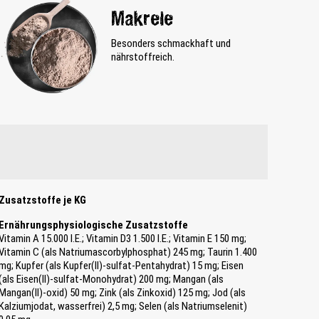
Makrele
Besonders schmackhaft und
nährstoffreich.
Zusatzstoffe je KG
Ernährungsphysiologische Zusatzstoffe
Vitamin A 15.000 I.E.; Vitamin D3 1.500 I.E.; Vitamin E 150 mg;
Vitamin C (als Natriumascorbylphosphat) 245 mg; Taurin 1.400
mg; Kupfer (als Kupfer(II)-sulfat-Pentahydrat) 15 mg; Eisen
(als Eisen(II)-sulfat-Monohydrat) 200 mg; Mangan (als
Mangan(II)-oxid) 50 mg; Zink (als Zinkoxid) 125 mg; Jod (als
Kalziumjodat, wasserfrei) 2,5 mg; Selen (als Natriumselenit)