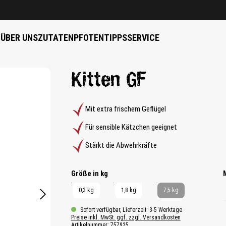
B
ÜBER UNS
ZUTATEN
PFOTENTIPPS
SERVICE
Kitten GF
Mit extra frischem Geflügel
Für sensible Kätzchen geeignet
Stärkt die Abwehrkräfte
auswählen
Größe in kg
0,3 kg
1,8 kg
7,5 kg
Sofort verfügbar, Lieferzeit: 3-5 Werktage
Preise inkl. MwSt. ggf. zzgl. Versandkosten
Artikelnummer:
757925