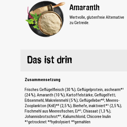
Amaranth
Wertvolle, glutenfreie Alternative
zu Getreide.
Das ist drin
Zusammensetzung
Frisches Geflügelfleisch (30 %); Geflügelprotein, aschearm*¹
(24 %); Amaranth (10 %); Kartoffelstärke; Geflügelfett;
Erbsenmehl; Makrelenmehl (5 %); Geflügelleber*²; Meeres-
Zooplankton (Krill)*³ (2,5 %); Bierhefe, inaktiviert*¹ (2,5 %);
Fischmehl aus Meeresfischen; Ei*¹; Chiasaat (1,3 %);
Johannisbrotschrot*¹; Kaliumchlorid; Chicoree Inulin
*¹getrocknet *²hydrolysiert *³gemahlen