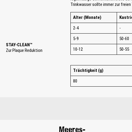
Trinkwasser sollte immer zur freien
Alter (Monate)
Kastri
2-4
-
5-9
50-60
STAY-CLEAN™
10-12
50-55
Zur Plaque Reduktion
Trächtigkeit (g)
80
Meeres-