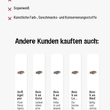
Sojaeiweiß
Künstliche Farb-, Geschmacks- und Konservierungsstoffe
Andere Kunden kauften auch:
Reic
Gefl
Reic
Reic
Reic
Reic
R
h an
ügel
h an
h an
h an
h an
h
Seefi
pur
Ente
Kani
Lebe
Rind
S
sch
nche
r
s
Begeis
Purer
Leckere
Fettar
Die
Saftig
Be
n
ert
Fleisc
Altern
m und
herzha
und
ter
mit
hgenu
ative
besond
fte
schma
mi