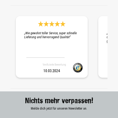
Durchschnittliche Bewertung 5 von 5 Sternen
„Wie gewohnt toller Service, super schnelle
„Schnelle
Lieferung und hervorragend Qualität“
die Probe
gepackt. 
Verifizierte Bewertung
10.03.2024
Nichts mehr verpassen!
Melde dich jetzt für unseren Newsletter an.