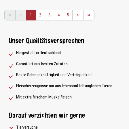
Seite
Seite
Seite
Seite
Seite
1
2
3
4
5
Unser Qualitätsversprechen
Hergestellt in Deutschland
Garantiert aus besten Zutaten
Beste Schmackhaftigkeit und Verträglichkeit
Fleischerzeugnisse nur aus lebensmitteltauglichen Tieren
Mit extra frischem Muskelfleisch
Darauf verzichten wir gerne
Tierversuche