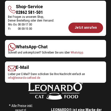
Shop-Service
Shop-
02862 581-501
Bei Fragen zu unserem Shop,
Service
Deiner Bestellung oder dem Versand.
Mo.-Do.
08:00-17:00
Öffnungszeiten
Jetzt anrufen
Fr.
08:00-15:00
Shop-
Service:
WhatsApp-Chat
Schnell und unkompliziert? Schreiben Sie uns über
WhatsApp
.
E-Mail
Lieber per E-Mail? Dann schicken Sie Ihre Nachricht einfach an
info@leonardo-catfood.de
* Alle Preise inkl.
LEONARDO® ist eine Marke der
gesetzl.