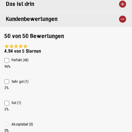
Das ist drin
Kundenbewertungen
50 von 50 Bewertungen
Durchschnittliche Bewertung 4.9 von 5 Sternen
4.94 von 5 Sternen
Perfekt (48)
96%
Sehr gut (1)
2%
Gut (1)
2%
Akzeptabel (0)
0%