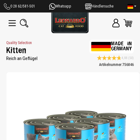
alt springen
0 28 62/581-501
Whatsapp
Händlersuche
Quality Selection
MADE IN
GERMANY
Kitten
Reich an Geflügel
4,88
(50)
Durchschnittliche Bewe
Artikelnummer:
756846
Bildergalerie überspringen