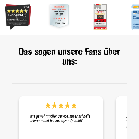
Das sagen unsere Fans über
uns:
Durchschnittliche Bewertung 5 von 5 Sternen
„Wie gewohnt toller Service, super schnelle
„Schnelle
Lieferung und hervorragend Qualität“
die Probe
gepackt. 