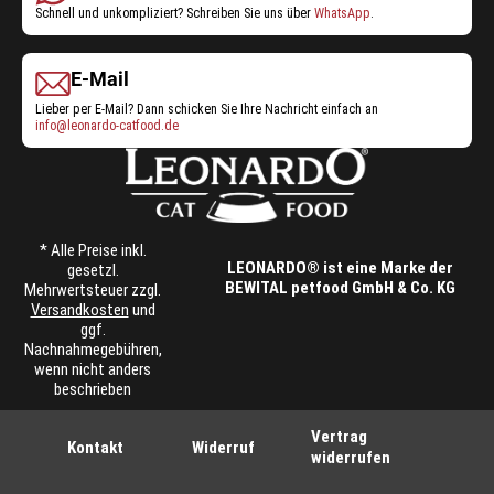
Schnell und unkompliziert? Schreiben Sie uns über
WhatsApp
.
E-Mail
Lieber per E-Mail? Dann schicken Sie Ihre Nachricht einfach an
info@leonardo-catfood.de
* Alle Preise inkl.
LEONARDO® ist eine Marke der
gesetzl.
BEWITAL petfood GmbH & Co. KG
Mehrwertsteuer zzgl.
Versandkosten
und
ggf.
Nachnahmegebühren,
wenn nicht anders
beschrieben
Vertrag
Kontakt
Widerruf
widerrufen