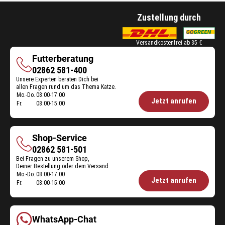
Zustellung durch
Versandkostenfrei ab 35 €
Futterberatung
Futterberatung
02862 581-400
Unsere Experten beraten Dich bei
allen Fragen rund um das Thema Katze.
Mo.-Do.
08:00-17:00
Öffnungszeiten
Jetzt anrufen
Fr.
08:00-15:00
Futterberatung:
Shop-Service
Shop-
02862 581-501
Bei Fragen zu unserem Shop,
Service
Deiner Bestellung oder dem Versand.
Mo.-Do.
08:00-17:00
Öffnungszeiten
Jetzt anrufen
Fr.
08:00-15:00
Shop-
Service:
WhatsApp-Chat