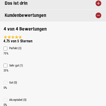
Das ist drin
Kundenbewertungen
4 von 4 Bewertungen
Durchschnittliche Bewertung 4.7 von 5 Sternen
4.75 von 5 Sternen
Perfekt (3)
75%
Sehr gut (1)
25%
Gut (0)
0%
Akzeptabel (0)
0%