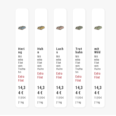
Heri
Huh
Lach
Trut
mit
ng
n
s
hahn
Wild
Mit
Mit
Mit
Mit
Mit
extra
extra
extra
extra
extra
Filet
Filet
Filet
Filet
Filet
vom
vom
vom
vom
vom
Trutha
Huhn
Huhn
Trutha
Huhn
hn
hn
Extra
Extra
Extra
Extra
Extra
Filet
Filet
Filet
Filet
Filet
14,3
14,3
14,3
14,3
14,3
4 €
4 €
4 €
4 €
4 €
11,95 €
11,95 €
11,95 €
11,95 €
11,95 €
| 1 kg
| 1 kg
| 1 kg
| 1 kg
| 1 kg