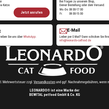
ei
Bei Fragen zu unserem Shop,
Service
a Katze.
Deiner Bestellung oder dem Versand.
Öffnungszeiten
Mo.-Do.
08:00-17:00
Jetzt anrufen
Fr.
08:00-15:00
Shop-
Service:
E-Mail
t
reiben Sie uns über
WhatsApp
.
Lieber per E-Mail? Dann schicken Sie Ihr
info@leonardo-catfood.de
tzl. Mehrwertsteuer zzgl.
Versandkosten
und ggf. Nachnahmegebühren, wenn n
LEONARDO® ist eine Marke der
BEWITAL petfood GmbH & Co. KG