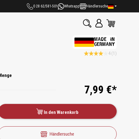
0 28 62/581-501
Whatsapp
Händlersuche
MADE IN
GERMANY
4
(1)
Durchschnittliche Bewertung 4
Menge
7,99 €*
In den Warenkorb
Händlersuche