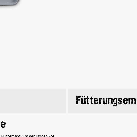
Fütterungsem
ge
m Futternapf, um den Boden vor