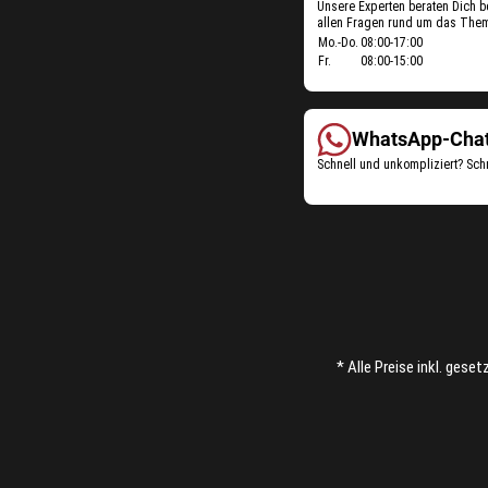
Unsere Experten beraten Dich b
allen Fragen rund um das Them
Öffnungszeiten
Mo.-Do.
08:00-17:00
Fr.
08:00-15:00
Futterberatung:
WhatsApp-Cha
Schnell und unkompliziert? Sch
* Alle Preise inkl. gese