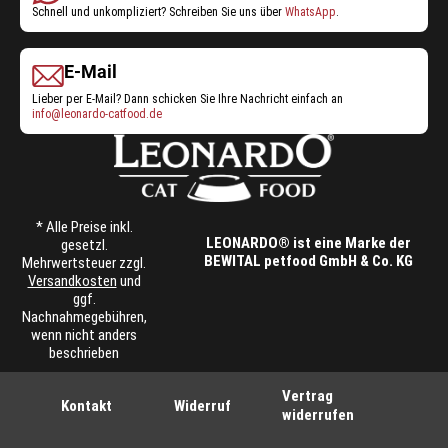
Schnell und unkompliziert? Schreiben Sie uns über
WhatsApp
.
E-Mail
Lieber per E-Mail? Dann schicken Sie Ihre Nachricht einfach an
info@leonardo-catfood.de
* Alle Preise inkl.
LEONARDO® ist eine Marke der
gesetzl.
BEWITAL petfood GmbH & Co. KG
Mehrwertsteuer zzgl.
Versandkosten
und
ggf.
Nachnahmegebühren,
wenn nicht anders
beschrieben
Vertrag
Kontakt
Widerruf
widerrufen