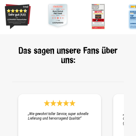
Das sagen unsere Fans über
uns:
Durchschnittliche Bewertung 5 von 5 Sternen
„Wie gewohnt toller Service, super schnelle
„Schnelle
Lieferung und hervorragend Qualität“
die Probe
gepackt. 