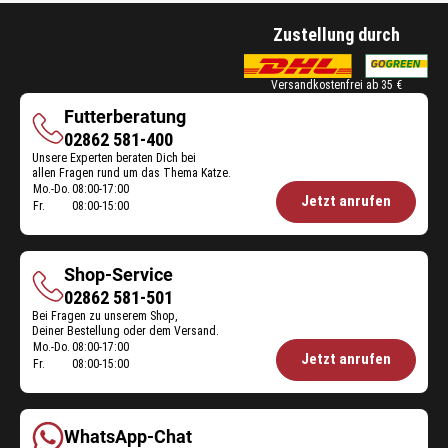
Zustellung durch
Versandkostenfrei ab 35 €
Futterberatung
Futterberatung
02862 581-400
Unsere Experten beraten Dich bei
allen Fragen rund um das Thema Katze.
Mo.-Do.
08:00-17:00
Öffnungszeiten
Jetzt anrufen
Fr.
08:00-15:00
Futterberatung:
Shop-Service
Shop-
02862 581-501
Bei Fragen zu unserem Shop,
Service
Deiner Bestellung oder dem Versand.
Mo.-Do.
08:00-17:00
Öffnungszeiten
Jetzt anrufen
Fr.
08:00-15:00
Shop-
Service:
WhatsApp-Chat