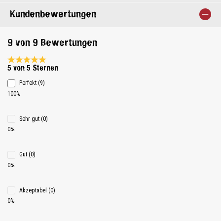
Kundenbewertungen
9 von 9 Bewertungen
Durchschnittliche Bewertung 5 von 5 Sternen
5 von 5 Sternen
Perfekt (9)
100%
Sehr gut (0)
0%
Gut (0)
0%
Akzeptabel (0)
0%