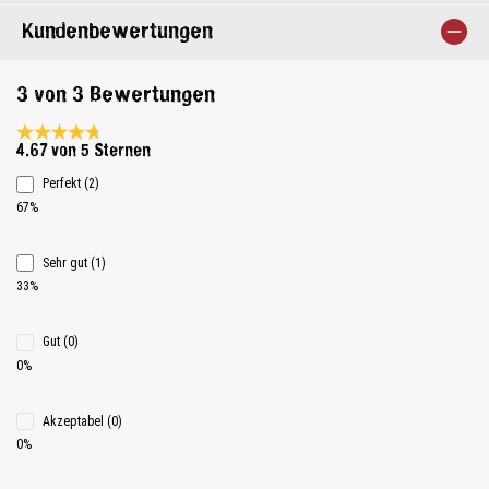
Kundenbewertungen
3 von 3 Bewertungen
Durchschnittliche Bewertung 4.6 von 5 Sternen
4.67 von 5 Sternen
Perfekt (2)
67%
Sehr gut (1)
33%
Gut (0)
0%
Akzeptabel (0)
0%