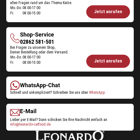
allen Fragen rund um das Thema Katze.
Mo.-Do.
08:00-17:00
Öffnungszeiten
Jetzt anrufen
Fr.
08:00-15:00
Futterberatung:
Shop-Service
Shop-
02862 581-501
Bei Fragen zu unserem Shop,
Service
Deiner Bestellung oder dem Versand.
Mo.-Do.
08:00-17:00
Öffnungszeiten
Jetzt anrufen
Fr.
08:00-15:00
Shop-
Service:
WhatsApp-Chat
Schnell und unkompliziert? Schreiben Sie uns über
WhatsApp
.
E-Mail
Lieber per E-Mail? Dann schicken Sie Ihre Nachricht einfach an
info@leonardo-catfood.de