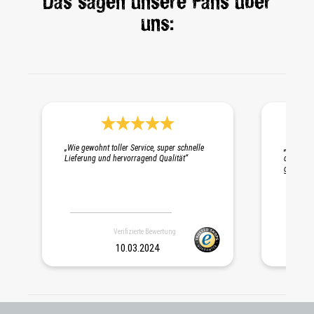
Das sagen unsere Fans über
uns:
Durchschnittliche Bewertung 5 von 5 Sternen
„Wie gewohnt toller Service, super schnelle
„Schnelle
Lieferung und hervorragend Qualität“
die Probe
gepackt. 
Verifizierte Bewertung
10.03.2024