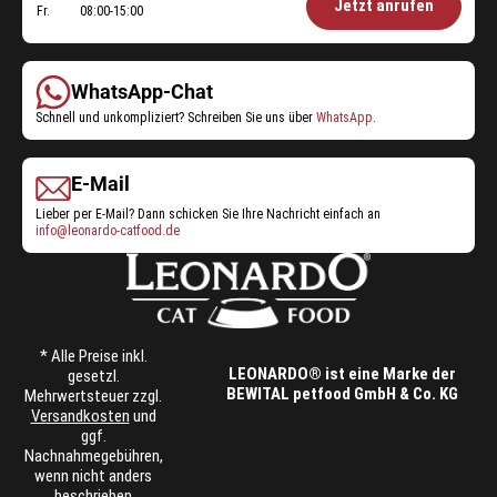
Jetzt anrufen
Fr.
08:00-15:00
Shop-
Service:
WhatsApp-Chat
Schnell und unkompliziert? Schreiben Sie uns über
WhatsApp
.
E-Mail
Lieber per E-Mail? Dann schicken Sie Ihre Nachricht einfach an
info@leonardo-catfood.de
* Alle Preise inkl.
LEONARDO® ist eine Marke der
gesetzl.
BEWITAL petfood GmbH & Co. KG
Mehrwertsteuer zzgl.
Versandkosten
und
ggf.
Nachnahmegebühren,
wenn nicht anders
beschrieben