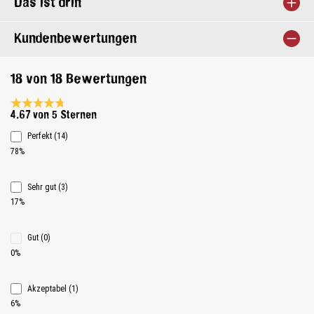
Das ist drin
Kundenbewertungen
18 von 18 Bewertungen
Durchschnittliche Bewertung 4.6 von 5 Sternen
4.67 von 5 Sternen
Perfekt (14)
78%
Sehr gut (3)
17%
Gut (0)
0%
Akzeptabel (1)
6%