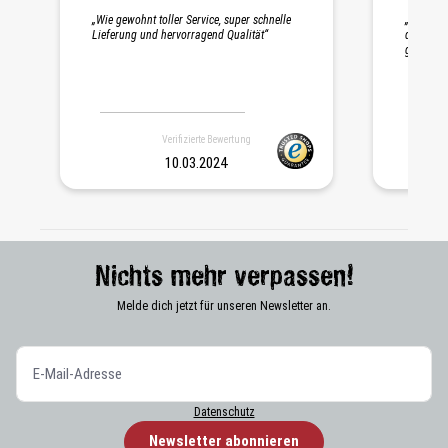
Durchschnittliche Bewertung 5 von 5 Sternen
„Wie gewohnt toller Service, super schnelle
„Schnelle
Lieferung und hervorragend Qualität“
die Probe
gepackt. 
Verifizierte Bewertung
10.03.2024
Nichts mehr verpassen!
Melde dich jetzt für unseren Newsletter an.
Datenschutz
Newsletter abonnieren