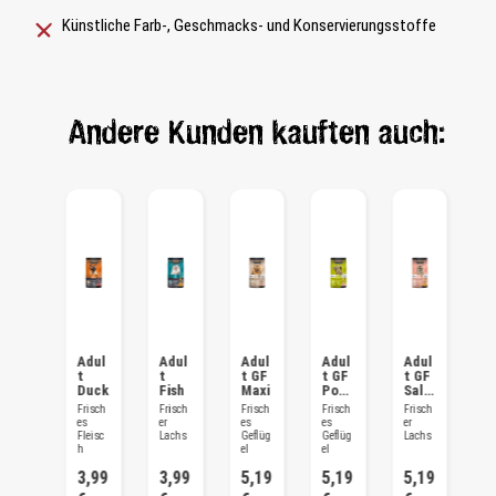
Künstliche Farb-, Geschmacks- und Konservierungsstoffe
Andere Kunden kauften auch:
Adul
Adul
Adul
Adul
Adul
Adul
A
t
t
t
t GF
t GF
t GF
t
Ligh
Duck
Fish
Maxi
Poul
Salm
L
t &
try
on
b
Frisch
Frisch
Frisch
Frisch
Frisch
Frisch
Fr
Steri
es
es
er
es
es
er
es
lised
Geflüg
Fleisc
Lachs
Geflüg
Geflüg
Lachs
L
l
h
el
el
3,99
3,99
3,99
5,19
5,19
5,19
4