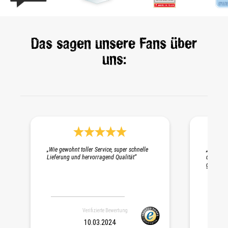
Das sagen unsere Fans über
uns:
Durchschnittliche Bewertung 5 von 5 Sternen
„Wie gewohnt toller Service, super schnelle
„Schnelle
Lieferung und hervorragend Qualität“
die Probe
gepackt. 
Verifizierte Bewertung
10.03.2024