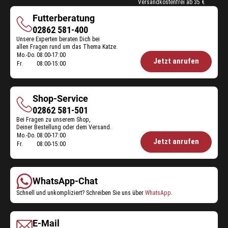
Versandkostenfrei ab 35 €
Futterberatung
Futterberatung
02862 581-400
Unsere Experten beraten Dich bei
allen Fragen rund um das Thema Katze.
Mo.-Do.
08:00-17:00
Öffnungszeiten
Jetzt anrufen
Fr.
08:00-15:00
Futterberatung:
Shop-Service
Shop-
02862 581-501
Bei Fragen zu unserem Shop,
Service
Deiner Bestellung oder dem Versand.
Mo.-Do.
08:00-17:00
Öffnungszeiten
Jetzt anrufen
Fr.
08:00-15:00
Shop-
Service:
WhatsApp-Chat
Schnell und unkompliziert? Schreiben Sie uns über
WhatsApp
.
E-Mail