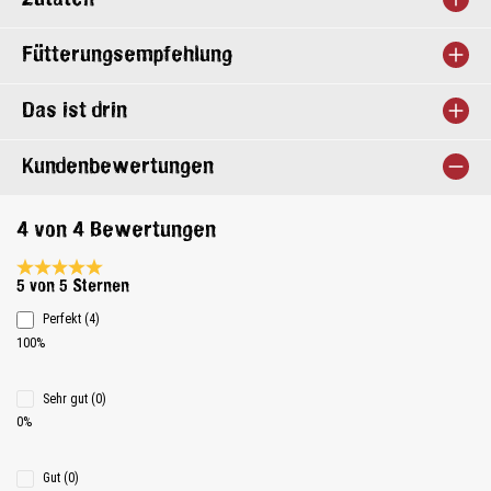
Fütterungsempfehlung
Das ist drin
Kundenbewertungen
4 von 4 Bewertungen
Durchschnittliche Bewertung 5 von 5 Sternen
5 von 5 Sternen
Perfekt (4)
100%
Sehr gut (0)
0%
Gut (0)