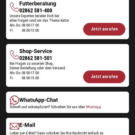
Futterberatung
Futterberatung
02862 581-400
Unsere Experten beraten Dich bei
allen Fragen rund um das Thema Katze.
Mo.-Do.
08:00-17:00
Öffnungszeiten
Jetzt anrufen
Fr.
08:00-15:00
Futterberatung:
Shop-Service
Shop-
02862 581-501
Bei Fragen zu unserem Shop,
Service
Deiner Bestellung oder dem Versand.
Mo.-Do.
08:00-17:00
Öffnungszeiten
Jetzt anrufen
Fr.
08:00-15:00
Shop-
Service:
WhatsApp-Chat
Schnell und unkompliziert? Schreiben Sie uns über
WhatsApp
.
E-Mail
Lieber per E-Mail? Dann schicken Sie Ihre Nachricht einfach an