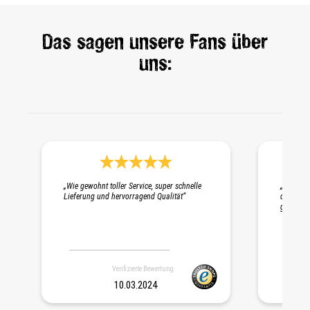
Das sagen unsere Fans über
uns:
Durchschnittliche Bewertung 5 von 5 Sternen
„Wie gewohnt toller Service, super schnelle
„Schnelle
Lieferung und hervorragend Qualität“
die Probe
gepackt. 
Verifizierte Bewertung
10.03.2024