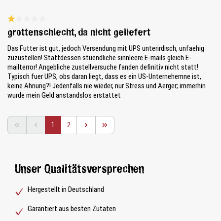
Bewertung mit 1 von 5 Sternen
grottenschlecht, da nicht geliefert
Das Futter ist gut, jedoch Versendung mit UPS unterirdisch, unfaehig
zuzustellen! Stattdessen stuendliche sinnleere E-mails gleich E-
mailterror! Angebliche zustellversuche fanden definitiv nicht statt!
Typisch fuer UPS, obs daran liegt, dass es ein US-Unternehemne ist,
keine Ahnung?! Jedenfalls nie wieder, nur Stress und Aerger; immerhin
wurde mein Geld anstandslos erstattet
Seite
Seite
1
2
Unser Qualitätsversprechen
Hergestellt in Deutschland
Garantiert aus besten Zutaten