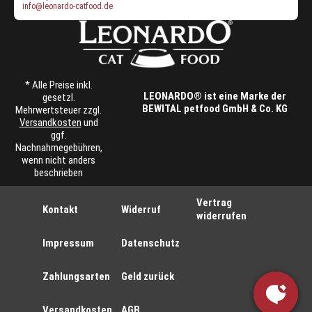
info@leonardo-catfood.de
* Alle Preise inkl.
LEONARDO® ist eine Marke der
gesetzl.
BEWITAL petfood GmbH & Co. KG
Mehrwertsteuer zzgl.
Versandkosten
und
ggf.
Nachnahmegebühren,
wenn nicht anders
beschrieben
Vertrag
Kontakt
Widerruf
widerrufen
Impressum
Datenschutz
Zahlungsarten
Geld zurück
Versandkosten
AGB