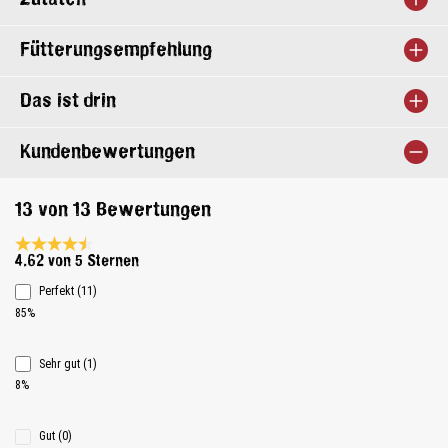
Fütterungsempfehlung
Das ist drin
Kundenbewertungen
13 von 13 Bewertungen
Durchschnittliche Bewertung 4.6 von 5 Sternen
4.62 von 5 Sternen
Perfekt (11)
85%
Sehr gut (1)
8%
Gut (0)