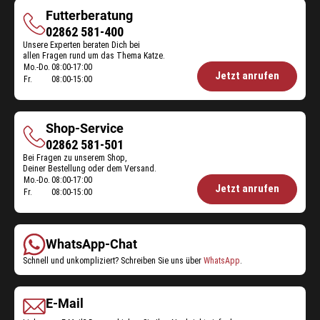
Futterberatung
Futterberatung
02862 581-400
Unsere Experten beraten Dich bei
allen Fragen rund um das Thema Katze.
Mo.-Do.
08:00-17:00
Öffnungszeiten
Jetzt anrufen
Fr.
08:00-15:00
Futterberatung:
Shop-Service
Shop-
02862 581-501
Bei Fragen zu unserem Shop,
Service
Deiner Bestellung oder dem Versand.
Mo.-Do.
08:00-17:00
Öffnungszeiten
Jetzt anrufen
Fr.
08:00-15:00
Shop-
Service:
WhatsApp-Chat
Schnell und unkompliziert? Schreiben Sie uns über
WhatsApp
.
E-Mail