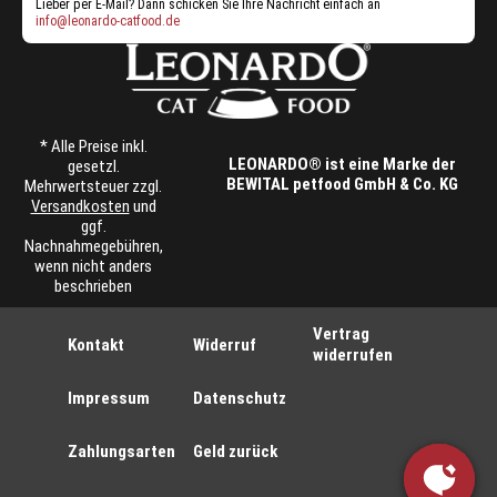
Lieber per E-Mail? Dann schicken Sie Ihre Nachricht einfach an
info@leonardo-catfood.de
* Alle Preise inkl.
LEONARDO® ist eine Marke der
gesetzl.
BEWITAL petfood GmbH & Co. KG
Mehrwertsteuer zzgl.
Versandkosten
und
ggf.
Nachnahmegebühren,
wenn nicht anders
beschrieben
Vertrag
Kontakt
Widerruf
widerrufen
Impressum
Datenschutz
Zahlungsarten
Geld zurück