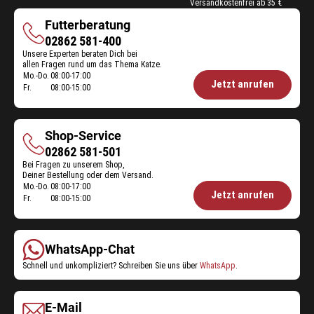
Versandkostenfrei ab 35 €
Futterberatung
Futterberatung
02862 581-400
Unsere Experten beraten Dich bei
allen Fragen rund um das Thema Katze.
Mo.-Do.
08:00-17:00
Öffnungszeiten
Jetzt anrufen
Fr.
08:00-15:00
Futterberatung:
Shop-Service
Shop-
02862 581-501
Bei Fragen zu unserem Shop,
Service
Deiner Bestellung oder dem Versand.
Mo.-Do.
08:00-17:00
Öffnungszeiten
Jetzt anrufen
Fr.
08:00-15:00
Shop-
Service:
WhatsApp-Chat
Schnell und unkompliziert? Schreiben Sie uns über
WhatsApp
.
E-Mail