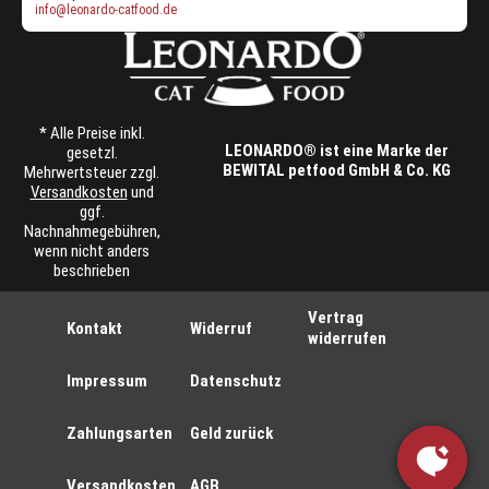
info@leonardo-catfood.de
* Alle Preise inkl.
LEONARDO® ist eine Marke der
gesetzl.
BEWITAL petfood GmbH & Co. KG
Mehrwertsteuer zzgl.
Versandkosten
und
ggf.
Nachnahmegebühren,
wenn nicht anders
beschrieben
Vertrag
Kontakt
Widerruf
widerrufen
Impressum
Datenschutz
Zahlungsarten
Geld zurück
Versandkosten
AGB