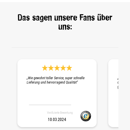
Das sagen unsere Fans über
uns:
Durchschnittliche Bewertung 5 von 5 Sternen
„Wie gewohnt toller Service, super schnelle
„Schnelle
Lieferung und hervorragend Qualität“
die Probe
gepackt. 
Verifizierte Bewertung
10.03.2024