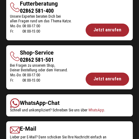
Futterberatung
Futterberatung
02862 581-400
Unsere Experten beraten Dich bei
allen Fragen rund um das Thema Katze.
Mo.-Do.
08:00-17:00
Öffnungszeiten
Jetzt anrufen
Fr.
08:00-15:00
Futterberatung:
Shop-Service
Shop-
02862 581-501
Bei Fragen zu unserem Shop,
Service
Deiner Bestellung oder dem Versand.
Mo.-Do.
08:00-17:00
Öffnungszeiten
Jetzt anrufen
Fr.
08:00-15:00
Shop-
Service:
WhatsApp-Chat
Schnell und unkompliziert? Schreiben Sie uns über
WhatsApp
.
E-Mail
Lieber per E-Mail? Dann schicken Sie Ihre Nachricht einfach an