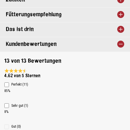
Fütterungsempfehlung
Das ist drin
Kundenbewertungen
13 von 13 Bewertungen
Durchschnittliche Bewertung 4.6 von 5 Sternen
4.62 von 5 Sternen
Perfekt (11)
85%
Sehr gut (1)
8%
Gut (0)