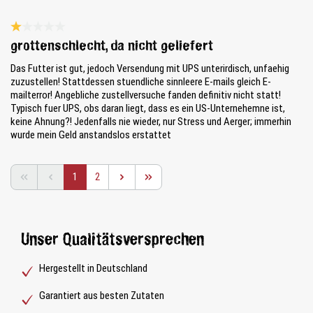
Bewertung mit 1 von 5 Sternen
grottenschlecht, da nicht geliefert
Das Futter ist gut, jedoch Versendung mit UPS unterirdisch, unfaehig
zuzustellen! Stattdessen stuendliche sinnleere E-mails gleich E-
mailterror! Angebliche zustellversuche fanden definitiv nicht statt!
Typisch fuer UPS, obs daran liegt, dass es ein US-Unternehemne ist,
keine Ahnung?! Jedenfalls nie wieder, nur Stress und Aerger; immerhin
wurde mein Geld anstandslos erstattet
Seite
Seite
1
2
Unser Qualitätsversprechen
Hergestellt in Deutschland
Garantiert aus besten Zutaten