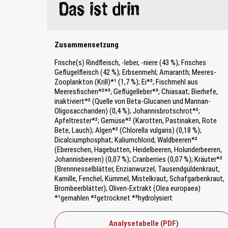
Das ist drin
Zusammensetzung
Frische(s) Rindfleisch, -leber, -niere (43 %); Frisches
Geflügelfleisch (42 %); Erbsenmehl; Amaranth; Meeres-
Zooplankton (Krill)*¹ (1,7 %); Ei*²; Fischmehl aus
Meeresfischen*²*³; Geflügelleber*³; Chiasaat; Bierhefe,
inaktiviert*² (Quelle von Beta-Glucanen und Mannan-
Oligosacchariden) (0,4 %); Johannisbrotschrot*²;
Apfeltrester*²; Gemüse*² (Karotten, Pastinaken, Rote
Bete, Lauch); Algen*² (Chlorella vulgaris) (0,18 %);
Dicalciumphosphat; Kaliumchlorid; Waldbeeren*²
(Ebereschen, Hagebutten, Heidelbeeren, Holunderbeeren,
Johannisbeeren) (0,07 %); Cranberries (0,07 %); Kräuter*²
(Brennnesselblätter, Enzianwurzel, Tausendgüldenkraut,
Kamille, Fenchel, Kümmel, Mistelkraut, Schafgarbenkraut,
Brombeerblätter); Oliven-Extrakt (Olea europaea)
*¹gemahlen *²getrocknet *³hydrolysiert
Analysetabelle (PDF)