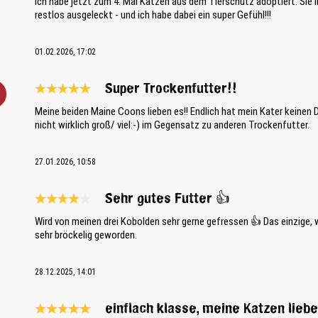
Ich habe jetzt zum 4. Mal Katzen aus dem Tierschutz adoptiert. Sie 
restlos ausgeleckt - und ich habe dabei ein super Gefühl!!!
01.02.2026, 17:02
Super Trockenfutter!!
Bewertung mit 5 von 5 Sternen
Meine beiden Maine Coons lieben es!! Endlich hat mein Kater keinen 
nicht wirklich groß/ viel:-) im Gegensatz zu anderen Trockenfutter.
27.01.2026, 10:58
Sehr gutes Futter 👍
Bewertung mit 4 von 5 Sternen
Wird von meinen drei Kobolden sehr gerne gefressen 👍 Das einzige, wa
sehr bröckelig geworden.
28.12.2025, 14:01
einflach klasse, meine Katzen lieb