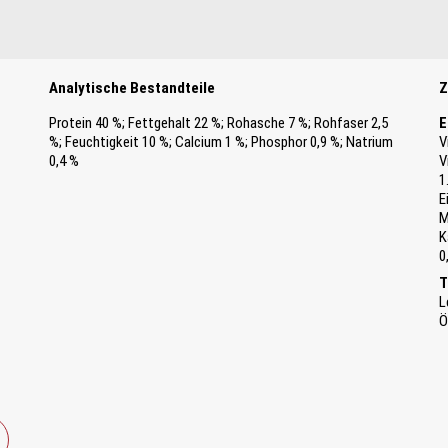
Analytische Bestandteile
Z
Protein 40 %; Fettgehalt 22 %; Rohasche 7 %; Rohfaser 2,5
E
%; Feuchtigkeit 10 %; Calcium 1 %; Phosphor 0,9 %; Natrium
V
0,4 %
V
1
E
M
K
0
T
L
Ö