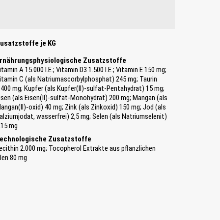
usatzstoffe je KG
rnährungsphysiologische Zusatzstoffe
itamin A 15.000 I.E.; Vitamin D3 1.500 I.E.; Vitamin E 150 mg;
itamin C (als Natriumascorbylphosphat) 245 mg; Taurin
.400 mg; Kupfer (als Kupfer(II)-sulfat-Pentahydrat) 15 mg;
isen (als Eisen(II)-sulfat-Monohydrat) 200 mg; Mangan (als
angan(II)-oxid) 40 mg; Zink (als Zinkoxid) 150 mg; Jod (als
alziumjodat, wasserfrei) 2,5 mg; Selen (als Natriumselenit)
,15 mg
echnologische Zusatzstoffe
ecithin 2.000 mg; Tocopherol Extrakte aus pflanzlichen
len 80 mg