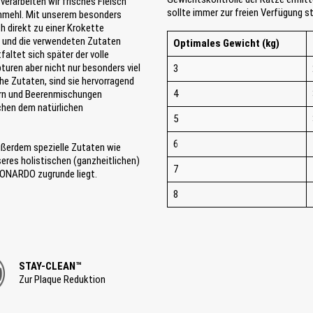
erarbeiten wir frisches Fleisch
sollte immer zur freien Verfügung s
chmehl. Mit unserem besonders
 direkt zu einer Krokette
n und die verwendeten Zutaten
Optimales Gewicht (kg)
faltet sich später der volle
uren aber nicht nur besonders viel
3
che Zutaten, sind sie hervorragend
4
tern und Beerenmischungen
chen dem natürlichen
5
6
ußerdem spezielle Zutaten wie
nseres holistischen (ganzheitlichen)
7
EONARDO zugrunde liegt.
8
STAY-CLEAN™
Zur Plaque Reduktion