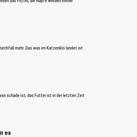
lieben das Futter, die Näpfe werden immer
Durchfall mehr. Das was im Katzenklo landet ist
s schade ist, das Futter ist in der letzten Zeit
en es