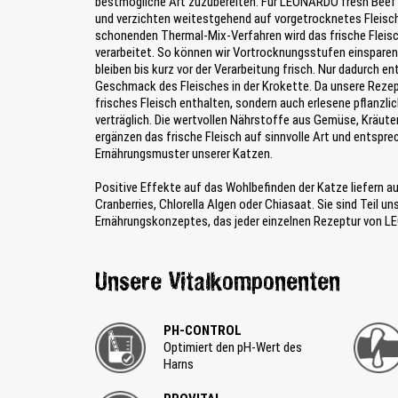
bestmögliche Art zuzubereiten. Für LEONARDO fresh Beef v
und verzichten weitestgehend auf vorgetrocknetes Fleis
schonenden Thermal-Mix-Verfahren wird das frische Fleisch
verarbeitet. So können wir Vortrocknungsstufen einspare
bleiben bis kurz vor der Verarbeitung frisch. Nur dadurch ent
Geschmack des Fleisches in der Krokette. Da unsere Rezept
frisches Fleisch enthalten, sondern auch erlesene pflanzli
verträglich. Die wertvollen Nährstoffe aus Gemüse, Kräu
ergänzen das frische Fleisch auf sinnvolle Art und entspre
Ernährungsmuster unserer Katzen.
Positive Effekte auf das Wohlbefinden der Katze liefern a
Cranberries, Chlorella Algen oder Chiasaat. Sie sind Teil u
Ernährungskonzeptes, das jeder einzelnen Rezeptur von L
Unsere Vitalkomponenten
PH-CONTROL
Optimiert den pH-Wert des
Harns