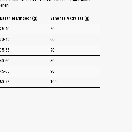
tehen.
Kastriert/indoor (g)
Erhöhte Aktivität (g)
25-40
50
30-45
60
35-55
70
40-60
80
45-65
90
50-75
100