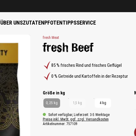
B
ÜBER UNS
ZUTATEN
PFOTENTIPPS
SERVICE
fresh Meat
fresh Beef
85 % frisches Rind und frisches Geflügel
0 % Getreide und Kartoffeln in der Rezeptur
auswählen
Größe in kg
0, 25 kg
1,5 kg
4 kg
Sofort verfügbar, Lieferzeit: 3-5 Werktage
Preise inkl. MwSt. ggf. zzgl. Versandkosten
Artikelnummer:
757109