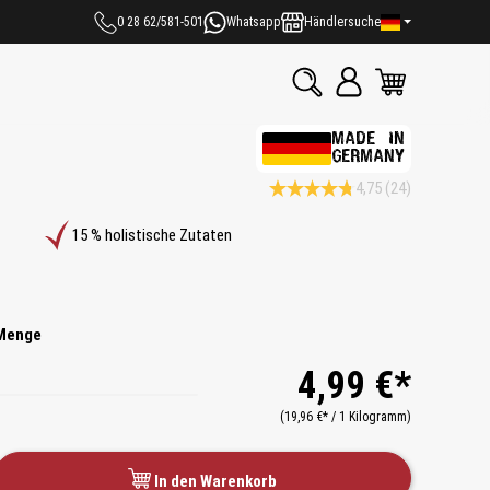
0 28 62/581-501
Whatsapp
Händlersuche
MADE IN
GERMANY
4,75
(24)
Durchschnittliche Bewertung 4.7 v
15 % holistische Zutaten
Menge
4,99 €*
(19,96 €* / 1 Kilogramm)
In den Warenkorb