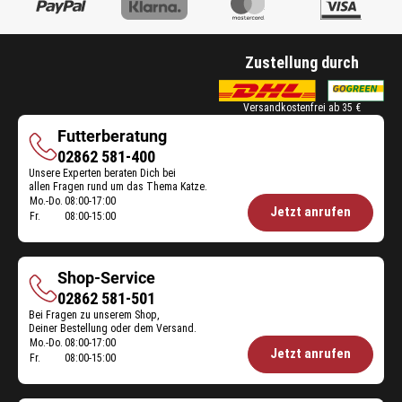
Zustellung durch
Versandkostenfrei ab 35 €
Futterberatung
Futterberatung
02862 581-400
Unsere Experten beraten Dich bei
allen Fragen rund um das Thema Katze.
Mo.-Do.
08:00-17:00
Öffnungszeiten
Jetzt anrufen
Fr.
08:00-15:00
Futterberatung:
Shop-Service
Shop-
02862 581-501
Bei Fragen zu unserem Shop,
Service
Deiner Bestellung oder dem Versand.
Mo.-Do.
08:00-17:00
Öffnungszeiten
Jetzt anrufen
Fr.
08:00-15:00
Shop-
Service: