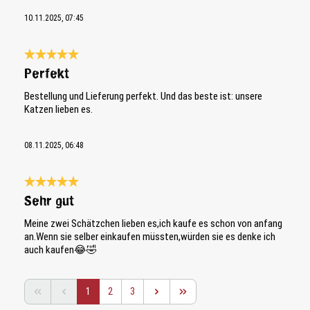
10.11.2025, 07:45
Bewertung mit 5 von 5 Sternen
Perfekt
Bestellung und Lieferung perfekt. Und das beste ist: unsere
Katzen lieben es.
08.11.2025, 06:48
Bewertung mit 5 von 5 Sternen
Sehr gut
Meine zwei Schätzchen lieben es,ich kaufe es schon von anfang
an.Wenn sie selber einkaufen müssten,würden sie es denke ich
auch kaufen😂🤣
Seite
Seite
Seite
1
2
3