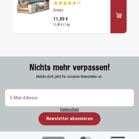
Durchschnittliche Bewertung 4.7 von 5 Sternen
4,8
Drinks
11,80 €
11,80 € | 1 kg
Nichts mehr verpassen!
Melde dich jetzt für unseren Newsletter an.
Datenschutz
Newsletter abonnieren