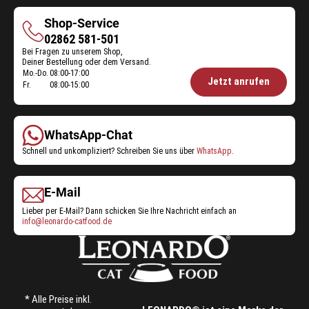
Shop-Service
Shop-
02862 581-501
Bei Fragen zu unserem Shop,
Service
Deiner Bestellung oder dem Versand.
Mo.-Do.
08:00-17:00
Öffnungszeiten
Jetzt anrufen
Fr.
08:00-15:00
Shop-
Service:
WhatsApp-Chat
Schnell und unkompliziert? Schreiben Sie uns über
WhatsApp
.
E-Mail
Lieber per E-Mail? Dann schicken Sie Ihre Nachricht einfach an
info@leonardo-catfood.de
* Alle Preise inkl.