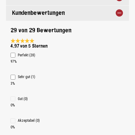
Kundenbewertungen
29 von 29 Bewertungen
Durchschnittliche Bewertung 4.9 von 5 Sternen
4.97 von 5 Sternen
Perfekt (28)
97%
Sehr gut (1)
3%
Gut (0)
0%
Akzeptabel (0)
0%