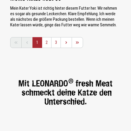
Mein Kater Yoki ist richtig hinter diesem Futter her. Wir nehmen
es sogar als gesunde Leckerchen. Klare Empfehlung. Ich werde
als nächstes die größere Packung bestellen. Wenn ich meinen
Kater lassen würde, ginge das Futter weg wie warme Semmeln.
Seite
Seite
Seite
1
2
3
®
Mit LEONARDO
fresh Meat
schmeckt deine Katze den
Unterschied.