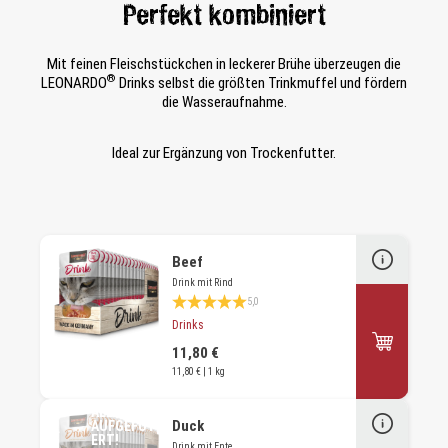
Perfekt kombiniert
Mit feinen Fleischstückchen in leckerer Brühe überzeugen die
®
LEONARDO
Drinks selbst die größten Trinkmuffel und fördern
die Wasseraufnahme.
Ideal zur Ergänzung von Trockenfutter.
Beef
Drink mit Rind
Durchschnittliche Bewertung 5 von 5 Sternen
5,0
Drinks
11,80 €
11,80 € | 1 kg
ALLES
Duck
AUFGEFUTT
ERT!
Drink mit Ente