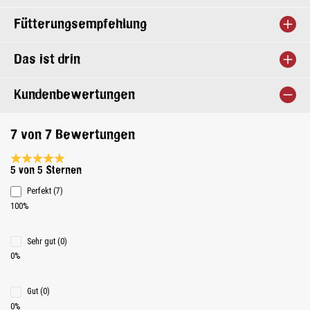
Fütterungsempfehlung
Das ist drin
Kundenbewertungen
7 von 7 Bewertungen
Durchschnittliche Bewertung 5 von 5 Sternen
5 von 5 Sternen
Perfekt (7)
100%
Sehr gut (0)
0%
Gut (0)
0%