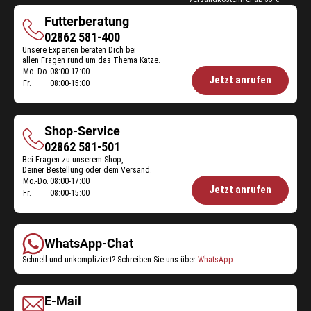
Futterberatung
Futterberatung
02862 581-400
Unsere Experten beraten Dich bei
allen Fragen rund um das Thema Katze.
Mo.-Do.
08:00-17:00
Öffnungszeiten
Jetzt anrufen
Fr.
08:00-15:00
Futterberatung:
Shop-Service
Shop-
02862 581-501
Bei Fragen zu unserem Shop,
Service
Deiner Bestellung oder dem Versand.
Mo.-Do.
08:00-17:00
Öffnungszeiten
Jetzt anrufen
Fr.
08:00-15:00
Shop-
Service:
WhatsApp-Chat
Schnell und unkompliziert? Schreiben Sie uns über
WhatsApp
.
E-Mail