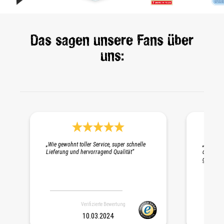
Das sagen unsere Fans über
uns:
Durchschnittliche Bewertung 5 von 5 Sternen
„Wie gewohnt toller Service, super schnelle
„Schnelle
Lieferung und hervorragend Qualität“
die Probe
gepackt. 
Verifizierte Bewertung
10.03.2024