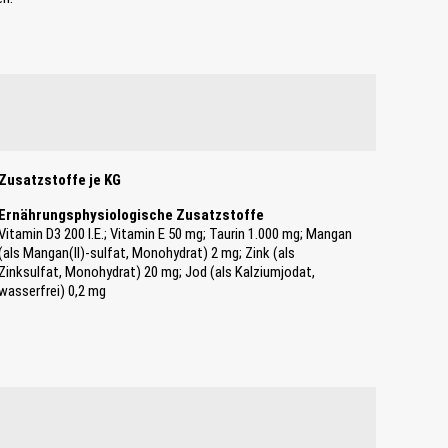
Zusatzstoffe je KG
Ernährungsphysiologische Zusatzstoffe
Vitamin D3 200 I.E.; Vitamin E 50 mg; Taurin 1.000 mg; Mangan
(als Mangan(II)-sulfat, Monohydrat) 2 mg; Zink (als
Zinksulfat, Monohydrat) 20 mg; Jod (als Kalziumjodat,
wasserfrei) 0,2 mg