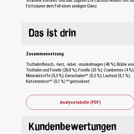
Vitamine stecken. Und das zugesetzte Lachsöl verleiht mit s
Fettsäuren dem Fell einen seidigen Glanz.
Das ist drin
Zusammensetzung
Truthahnfleisch, -herz, -leber, -muskelmagen (40 %); Brühe von
Truthahn und Forelle (28,8 %); Forelle (26 %); Cranberries (4 %)
Mineralstoffe (0,5 %); Eierschalen*¹ (0,5 %); Lachsöl (0,1 %);
Katzenminze*¹ (0,1 %) *¹getrocknet
Analysetabelle (PDF)
Kundenbewertungen