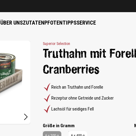
B
ÜBER UNS
ZUTATEN
PFOTENTIPPS
SERVICE
Superior Selection
Truthahn mit Forel
Cranberries
Reich an Truthahn und Forelle
Rezeptur ohne Getreide und Zucker
Lachsöl für seidiges Fell
auswählen
Größe in Gramm
6 x 200 g
6 x 400 g