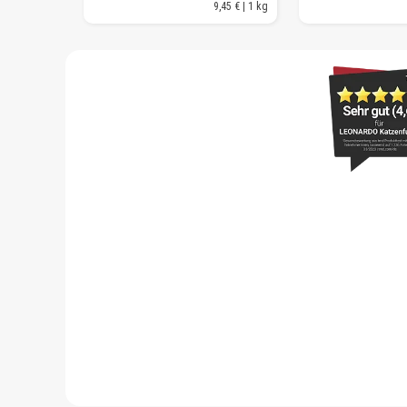
9,45 € | 1 kg