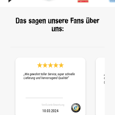
Das sagen unsere Fans über
uns:
Durchschnittliche Bewertung 5 von 5 Sternen
„Wie gewohnt toller Service, super schnelle
„Schnelle
Lieferung und hervorragend Qualität“
die Probe
gepackt. 
Verifizierte Bewertung
10.03.2024