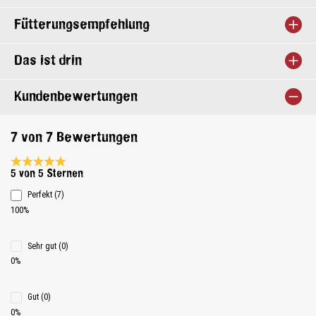
Fütterungsempfehlung
Das ist drin
Kundenbewertungen
7 von 7 Bewertungen
Durchschnittliche Bewertung 5 von 5 Sternen
5 von 5 Sternen
Perfekt (7)
100%
Sehr gut (0)
0%
Gut (0)
0%