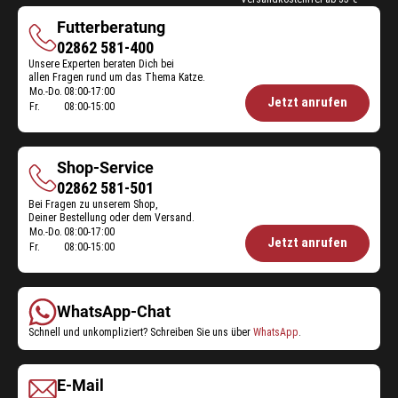
Futterberatung
Futterberatung
02862 581-400
Unsere Experten beraten Dich bei
allen Fragen rund um das Thema Katze.
Mo.-Do.
08:00-17:00
Öffnungszeiten
Jetzt anrufen
Fr.
08:00-15:00
Futterberatung:
Shop-Service
Shop-
02862 581-501
Bei Fragen zu unserem Shop,
Service
Deiner Bestellung oder dem Versand.
Mo.-Do.
08:00-17:00
Öffnungszeiten
Jetzt anrufen
Fr.
08:00-15:00
Shop-
Service:
WhatsApp-Chat
Schnell und unkompliziert? Schreiben Sie uns über
WhatsApp
.
E-Mail