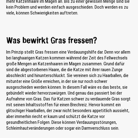
mehr Katzenhaare im Magen an. Bis zu einer gewissen Menge sind sie
kein Problem und werden einfach ausgeschieden. Doch werden es zu
viele, können Schwierigkeiten auftreten.
Was bewirkt Gras fressen?
Im Prinzip stellt Gras fressen eine Verdauungshilfe dar. Denn vor allem
bei langhaarigen Katzen kommen während der Zeit des Fellwechsels
große Mengen an Katzenhaaren im Magen zusammen. Grund dafür
sind die abgestorbenen Haare, die die Katze mit ihrer rauen Zunge
abschleckt und hinunterschluckt. Sie vereinen sich zu Haarballen, die
mitunter eine Größe erreichen, in der sie nur noch schwer
ausgeschieden werden können. In diesem Fall wäre es das beste, sie
gebündelt wieder hervorzuwürgen. Und genau das passiert bei der
Aufnahme von Gras. Das für Katzen schwer zu verdauende Gras sorgt
mit seinen Inhaltsstoffen für einen Brechreiz. Hervor kommt ein
glitschiger Haarballen, der zwar nicht besonders appetitlich aussieht,
aber immerhin riecht er kaum und schützt die Katze vor
gesundheitlichen Folgen. Diese können Verdauungsstörungen,
Schleimhautveränderungen oder sogar ein Darmverschluss sein.