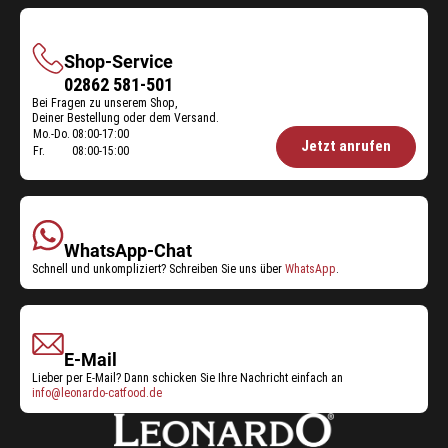
Shop-Service
Shop-
02862 581-501
Bei Fragen zu unserem Shop,
Service
Deiner Bestellung oder dem Versand.
Mo.-Do.
08:00-17:00
Öffnungszeiten
Jetzt anrufen
Fr.
08:00-15:00
Shop-
Service:
WhatsApp-Chat
Schnell und unkompliziert? Schreiben Sie uns über
WhatsApp
.
E-Mail
Lieber per E-Mail? Dann schicken Sie Ihre Nachricht einfach an
info@leonardo-catfood.de