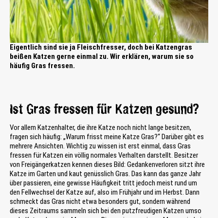
Eigentlich sind sie ja Fleischfresser, doch bei Katzengras
beißen Katzen gerne einmal zu. Wir erklären, warum sie so
häufig Gras fressen.
Ist Gras fressen für Katzen gesund?
Vor allem Katzenhalter, die ihre Katze noch nicht lange besitzen,
fragen sich häufig: „Warum frisst meine Katze Gras?“ Darüber gibt es
mehrere Ansichten. Wichtig zu wissen ist erst einmal, dass Gras
fressen für Katzen ein völlig normales Verhalten darstellt. Besitzer
von Freigängerkatzen kennen dieses Bild: Gedankenverloren sitzt ihre
Katze im Garten und kaut genüsslich Gras. Das kann das ganze Jahr
über passieren, eine gewisse Häufigkeit tritt jedoch meist rund um
den Fellwechsel der Katze auf, also im Frühjahr und im Herbst. Dann
schmeckt das Gras nicht etwa besonders gut, sondern während
dieses Zeitraums sammeln sich bei den putzfreudigen Katzen umso