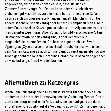
angewiesen, ansonsten könnte es sein, dass sie sich an
Zimmerpflanzen vergreifen. Darauf kann jeder Katzenbesitzer
sicherlich gut verzichten, vor allem aber besteht hierbei die Gefahr,
dass es sich um ungeeignete Pflanzen handelt. Manche sind giftig,
andere stachelig, scharfkantig oder zu hart. Es empfiehlt sich also in
jedem Fall, spezielles Katzengras anzubieten. Im Allgemeinen versteht
man darunter Zyperngras. Aber Vorsicht: Es gibt verschiedene Arten!
Da manche relativ scharfkantig sind, ist der Gebrauch nur
eingeschränkt zu empfehlen. Am besten eignet sich das Zwerg-
Zyperngras (Cyperus alternifolius Nana). Darüber hinaus wird unter
dem Namen Katzengras auch Zimmerbambus verstanden, ebenso wie
frisch gepflanzter Weizen, Hafer und Gerste, die in Schalen angeboten
bzw. selbst angepflanzt werden können.
Alternativen zu Katzengras
Wenn Dein Stubentiger kein Gras frisst, kannst Du den Effekt auch
umdrehen und statt des Hervorwürgens die Verdauung fördern. Das ist
zum einen möglich mit einer Malzpaste, die sich aufgrund der darin
enthaltenen Öle positiv auf die Verdauung auswirkt. Zum anderen gibt