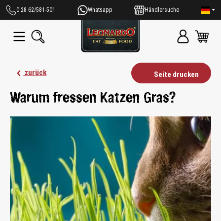
alt springen
0 28 62/581-501
Whatsapp
Händlersuche
zurück
Seite drucken
Warum fressen Katzen Gras?