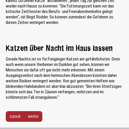
kannst Du Deiner Katze "antrainieren", jeden Tag zur gleichen Zeit
wieder nach Hause zu kommen. "Die Fütterungszeit kann vor das
kritische Zeitfenster des Berufs- und Feierabendverkehrs gelegt
werden“, rät Birgit Rödder. So können zumindest die Gefahren zu
diesen Zeiten verringert werden.
Katzen über Nacht im Haus lassen
Gerade Nachts ist es für Freigänger-Katzen am gefährlichsten. Denn
auch wenn unsere Vierbeiner im Dunklen gut sehen, können wir
Menschen sie dafür oft gar nicht mehr erkennen. Mit einem
Ausgangsverbot nach dem heimischen Abendessen könnten daher
weitere Risiken verringert werden. Von gut gemeinten Helfern wie
blinkenden Halsbändern ist aber klar abzuraten: "Bei ihren Streifzügen
könnte sich das Tier in Zäunen verfangen, verletzen und im
schlimmsten Fall strangulieren.“
zurück
weiter