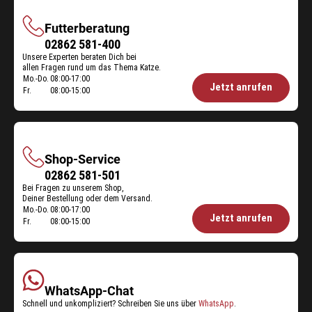
Futterberatung
Futterberatung
02862 581-400
Unsere Experten beraten Dich bei
allen Fragen rund um das Thema Katze.
Mo.-Do.
08:00-17:00
Öffnungszeiten
Jetzt anrufen
Fr.
08:00-15:00
Futterberatung:
Shop-Service
Shop-
02862 581-501
Bei Fragen zu unserem Shop,
Service
Deiner Bestellung oder dem Versand.
Mo.-Do.
08:00-17:00
Öffnungszeiten
Jetzt anrufen
Fr.
08:00-15:00
Shop-
Service:
WhatsApp-Chat
Schnell und unkompliziert? Schreiben Sie uns über
WhatsApp
.