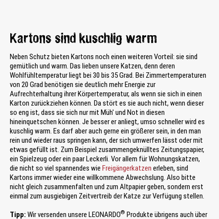
Kartons sind kuschlig warm
Neben Schutz bieten Kartons noch einen weiteren Vorteil: sie sind
gemütlich und warm. Das lieben unsere Katzen, denn deren
Wohlfühltemperatur liegt bei 30 bis 35 Grad. Bei Zimmertemperaturen
von 20 Grad benötigen sie deutlich mehr Energie zur
Aufrechterhaltung ihrer Körpertemperatur, als wenn sie sich in einen
Karton zurückziehen können. Da stört es sie auch nicht, wenn dieser
so eng ist, dass sie sich nur mit Müh' und Not in diesen
hineinquetschen können. Je besser er anliegt, umso schneller wird es
kuschlig warm. Es darf aber auch gerne ein größerer sein, in den man
rein und wieder raus springen kann, der sich umwerfen lässt oder mit
etwas gefüllt ist. Zum Beispiel zusammengeknülltes Zeitungspapier,
ein Spielzeug oder ein paar Leckerli. Vor allem für Wohnungskatzen,
die nicht so viel spannendes wie
Freigängerkatzen
erleben, sind
Kartons immer wieder eine willkommene Abwechslung. Also bitte
nicht gleich zusammenfalten und zum Altpapier geben, sondern erst
einmal zum ausgiebigen Zeitvertreib der Katze zur Verfügung stellen.
®
Tipp:
Wir versenden unsere LEONARDO
Produkte übrigens auch über