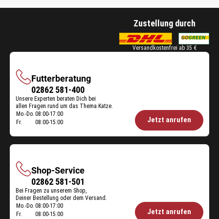
Zustellung durch
Versandkostenfrei ab 35 €
Futterberatung
Futterberatung
02862 581-400
Unsere Experten beraten Dich bei
allen Fragen rund um das Thema Katze.
Mo.-Do.
08:00-17:00
Öffnungszeiten
Jetzt anrufen
Fr.
08:00-15:00
Futterberatung:
Shop-Service
Shop-
02862 581-501
Bei Fragen zu unserem Shop,
Service
Deiner Bestellung oder dem Versand.
Mo.-Do.
08:00-17:00
Öffnungszeiten
Jetzt anrufen
Fr.
08:00-15:00