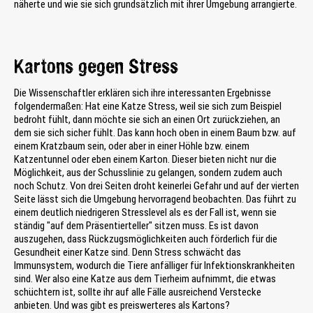
näherte und wie sie sich grundsätzlich mit ihrer Umgebung arrangierte.
Kartons gegen Stress
Die Wissenschaftler erklären sich ihre interessanten Ergebnisse
folgendermaßen: Hat eine Katze Stress, weil sie sich zum Beispiel
bedroht fühlt, dann möchte sie sich an einen Ort zurückziehen, an
dem sie sich sicher fühlt. Das kann hoch oben in einem Baum bzw. auf
einem Kratzbaum sein, oder aber in einer Höhle bzw. einem
Katzentunnel oder eben einem Karton. Dieser bieten nicht nur die
Möglichkeit, aus der Schusslinie zu gelangen, sondern zudem auch
noch Schutz. Von drei Seiten droht keinerlei Gefahr und auf der vierten
Seite lässt sich die Umgebung hervorragend beobachten. Das führt zu
einem deutlich niedrigeren Stresslevel als es der Fall ist, wenn sie
ständig "auf dem Präsentierteller" sitzen muss. Es ist davon
auszugehen, dass Rückzugsmöglichkeiten auch förderlich für die
Gesundheit einer Katze sind. Denn Stress schwächt das
Immunsystem, wodurch die Tiere anfälliger für Infektionskrankheiten
sind. Wer also eine Katze aus dem Tierheim aufnimmt, die etwas
schüchtern ist, sollte ihr auf alle Fälle ausreichend Verstecke
anbieten. Und was gibt es preiswerteres als Kartons?