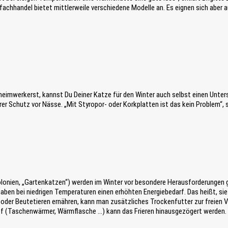
fachhandel bietet mittlerweile verschiedene Modelle an. Es eignen sich aber
imwerkerst, kannst Du Deiner Katze für den Winter auch selbst einen Untersch
r Schutz vor Nässe. „Mit Styropor- oder Korkplatten ist das kein Problem“, 
lonien, „Gartenkatzen“) werden im Winter vor besondere Herausforderungen geste
haben bei niedrigen Temperaturen einen erhöhten Energiebedarf. Das heißt, sie
oder Beutetieren ernähren, kann man zusätzliches Trockenfutter zur freien 
pf (Taschenwärmer, Wärmflasche …) kann das Frieren hinausgezögert werden. 