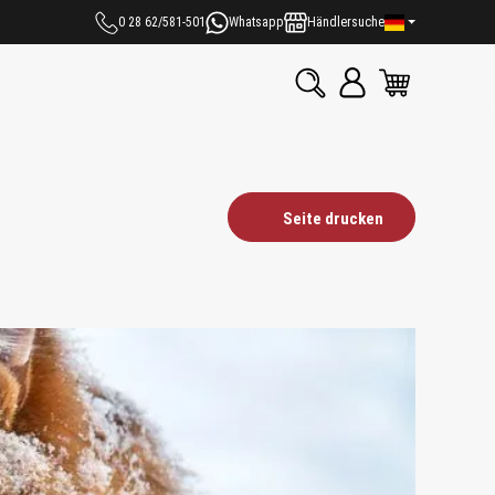
0 28 62/581-501
Whatsapp
Händlersuche
Seite drucken