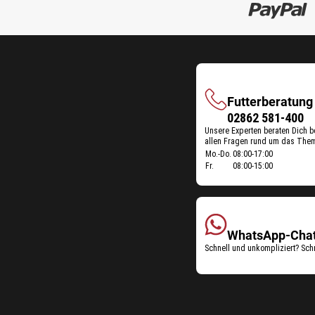
Futterberatung
Futterberatung
02862 581-400
Unsere Experten beraten Dich b
allen Fragen rund um das Them
Öffnungszeiten
Mo.-Do.
08:00-17:00
Fr.
08:00-15:00
Futterberatung:
WhatsApp-Cha
Schnell und unkompliziert? Sch