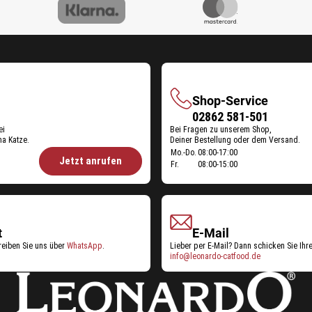
Shop-Service
Shop-
02862 581-501
ei
Bei Fragen zu unserem Shop,
Service
a Katze.
Deiner Bestellung oder dem Versand.
Öffnungszeiten
Mo.-Do.
08:00-17:00
Jetzt anrufen
Fr.
08:00-15:00
Shop-
Service:
t
E-Mail
reiben Sie uns über
WhatsApp
.
Lieber per E-Mail? Dann schicken Sie Ihr
info@leonardo-catfood.de