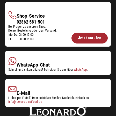
Shop-Service
Shop-
02862 581-501
Bei Fragen zu unserem Shop,
Service
Deiner Bestellung oder dem Versand.
Mo.-Do.
08:00-17:00
Öffnungszeiten
Jetzt anrufen
Fr.
08:00-15:00
Shop-
Service:
WhatsApp-Chat
Schnell und unkompliziert? Schreiben Sie uns über
WhatsApp
.
E-Mail
Lieber per E-Mail? Dann schicken Sie Ihre Nachricht einfach an
info@leonardo-catfood.de