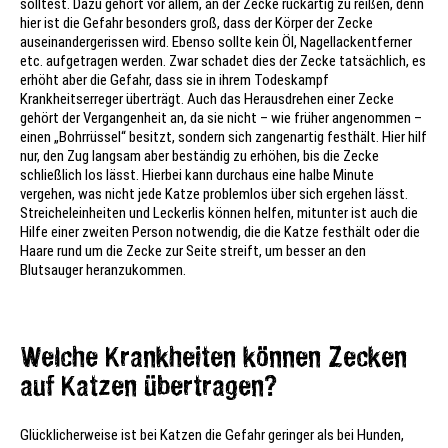
solltest. Dazu gehört vor allem, an der Zecke ruckartig zu reißen, denn
hier ist die Gefahr besonders groß, dass der Körper der Zecke
auseinandergerissen wird. Ebenso sollte kein Öl, Nagellackentferner
etc. aufgetragen werden. Zwar schadet dies der Zecke tatsächlich, es
erhöht aber die Gefahr, dass sie in ihrem Todeskampf
Krankheitserreger überträgt. Auch das Herausdrehen einer Zecke
gehört der Vergangenheit an, da sie nicht – wie früher angenommen –
einen „Bohrrüssel“ besitzt, sondern sich zangenartig festhält. Hier hilf
nur, den Zug langsam aber beständig zu erhöhen, bis die Zecke
schließlich los lässt. Hierbei kann durchaus eine halbe Minute
vergehen, was nicht jede Katze problemlos über sich ergehen lässt.
Streicheleinheiten und Leckerlis können helfen, mitunter ist auch die
Hilfe einer zweiten Person notwendig, die die Katze festhält oder die
Haare rund um die Zecke zur Seite streift, um besser an den
Blutsauger heranzukommen.
Welche Krankheiten können Zecken
auf Katzen übertragen?
Glücklicherweise ist bei Katzen die Gefahr geringer als bei Hunden,