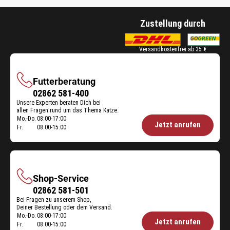
Zustellung durch
Versandkostenfrei ab 35 €
Futterberatung
Futterberatung
02862 581-400
Unsere Experten beraten Dich bei
allen Fragen rund um das Thema Katze.
Mo.-Do.
08:00-17:00
Öffnungszeiten
Jetzt anrufen
Fr.
08:00-15:00
Futterberatung:
Shop-Service
Shop-
02862 581-501
Bei Fragen zu unserem Shop,
Service
Deiner Bestellung oder dem Versand.
Mo.-Do.
08:00-17:00
Öffnungszeiten
Jetzt anrufen
Fr.
08:00-15:00