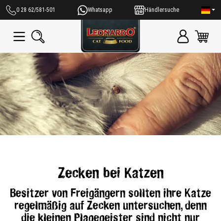
alt springen
0 28 62/581-501
Whatsapp
Händlersuche
Zecken bei Katzen
Besitzer von Freigängern sollten ihre Katze
regelmäßig auf Zecken untersuchen, denn
die kleinen Plagegeister sind nicht nur