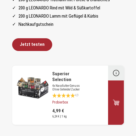
200 g LEONARDO Rind mit Wild & Süßkartoffel
200 g LEONARDO Lamm mit Geflügel & Kürbis
Nachkaufgutschein
Jetzt testen
Superior
Selection
4x Nassfutter-Genuss
Ohne Getreide/Zucker
Durchschnittliche Bewertung 4.8 von 5 Sternen
4,9
Probierbox
4,99 €
6,24 € | 1 kg