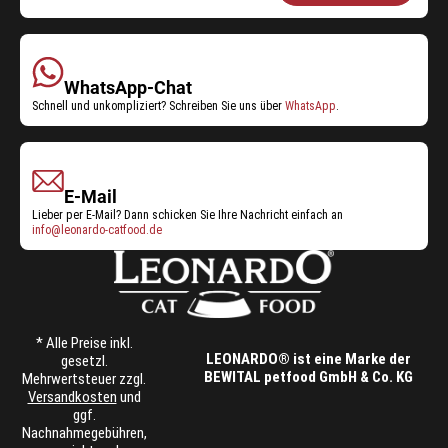
Shop-
Service:
WhatsApp-Chat
Schnell und unkompliziert? Schreiben Sie uns über
WhatsApp
.
E-Mail
Lieber per E-Mail? Dann schicken Sie Ihre Nachricht einfach an
info@leonardo-catfood.de
* Alle Preise inkl.
LEONARDO® ist eine Marke der
gesetzl.
BEWITAL petfood GmbH & Co. KG
Mehrwertsteuer zzgl.
Versandkosten
und
ggf.
Nachnahmegebühren,