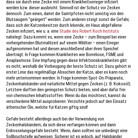
dass sie durch eine Zecke mit einem Krankheitserreger infiziert
werden bzw. dieser ausbricht. Sinnvoll ist der Schutz vor Zecken
dennoch. Zum einen, damit die Samtpfoten nicht unnötig von den
Blutsaugern "geärgert" werden. Zum anderen steigt sonst die Gefahr,
dass sich der Katzenbesitzer durch lebende, im Haus abgefallene
Zecken infiziert, wie u. a. eine
Studie des Robert Koch Instituts
nahelegt. Dazu kommt es, wenn eine Zecke – zum Beispiel bei einer
vorhergehenden Blutmahlzeit auf einem Wildtier – einen Erreger
aufgenommen hat und diesen anschließend über ihren Speichel
überträgt. In Frage kommen Krankheiten wie Borreliose, FSME und
Anaplasmose. Eine Impfung gegen diese Infektionskrankheiten gibt
es nicht, weshalb die Vorbeugung der beste Schutz ist. Dazu gehört in
erster Linie das regelmäßige Absuchen der Katze, aber es kann noch
mehr unternommen werden: In Frage kommen Spot-On-Präparate,
Zeckenhalsbänder und natürliche Mittel gegen Zecken (z. B. Kokosöl).
Letztere dürften den geringsten Schutz bieten, sind aber dafür frei
von chemischen Inhaltsstoffen. Wenn du das möchtest, kannst du
verschiedene Mittel ausprobieren. Verzichte jedoch auf den Einsatz
ätherischer Öle, welche für Katzen giftig sind!
Gefahr besteht allerdings auch bei der Verwendung von
Zeckenhalsbändern, da sich diese verfangen können und dann
Erdrosselungsgefahr besteht. Wenn, dann sollten sie unbedingt eine
Sollbruchstelle aufweisen. Sicherer ist es jedoch, auf Halsbänder