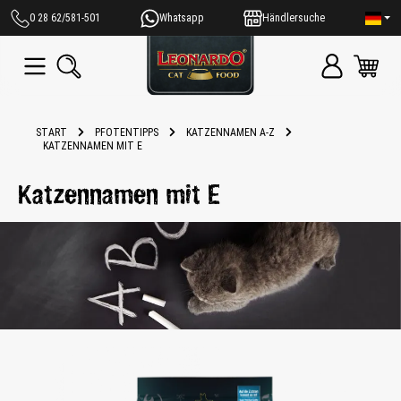
alt springen
0 28 62/581-501
Whatsapp
Händlersuche
START
PFOTENTIPPS
KATZENNAMEN A-Z
KATZENNAMEN MIT E
Katzennamen mit E