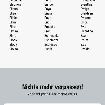
Eleonore
Enrico
Evanthia
Eliano
Enya
Evelyn
Elise
Enzia
Everdeen
Elisha
Enzo
Everose
Ellen
Eric
Evita
Elliot
Ernesto
Ewa
Elmira
Eros
Ewerdina
Elmo
Esmeralda
Exon
Elodie
Esperanza
Exum
Elody
Espresso
Ezra
Eloisa
Esprit
Ezekiel
Nichts mehr verpassen!
Melde dich jetzt für unseren Newsletter an.