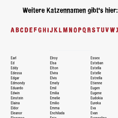
Weitere Katzennamen gibt's hier:
A
B
C
D
E
F
G
H
I
J
K
L
M
N
O
P
Q
R
S
T
U
V
W
Earl
Elroy
Essex
Ed
Elsa
Esteban
Eddy
Elton
Estella
Edessa
Elvira
Estelle
Edgar
Elvis
Estrella
Edmondy
Emely
Etienne
Eduardo
Emil
Eugen
Edwin
Emilia
Eugene
Einstein
Emelie
Eudokia
Elaina
Emilio
Eureka
Eldor
Emma
Eva
Eleanor
Enchilada
Evan
Elegance
Enjo
Evangelina