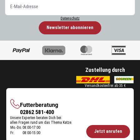
Datenschutz
Newsletter abonnieren
Zustellung durch
Versandkostenfrei ab 35 €
Futterberatung
Futterberatung
02862 581-400
Unsere Experten beraten Dich bei
allen Fragen rund um das Thema Katze.
Mo.-Do.
08:00-17:00
Öffnungszeiten
Jetzt anrufen
Fr.
08:00-15:00
Futterberatung: