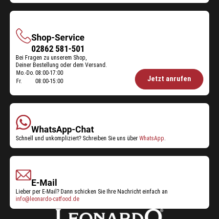
Shop-Service
Shop-
02862 581-501
Bei Fragen zu unserem Shop,
Service
Deiner Bestellung oder dem Versand.
Mo.-Do.
08:00-17:00
Öffnungszeiten
Jetzt anrufen
Fr.
08:00-15:00
Shop-
Service:
WhatsApp-Chat
Schnell und unkompliziert? Schreiben Sie uns über
WhatsApp
.
E-Mail
Lieber per E-Mail? Dann schicken Sie Ihre Nachricht einfach an
info@leonardo-catfood.de