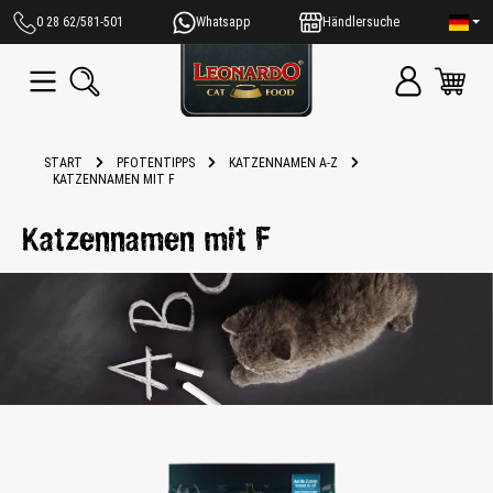
alt springen
0 28 62/581-501
Whatsapp
Händlersuche
START
PFOTENTIPPS
KATZENNAMEN A-Z
KATZENNAMEN MIT F
Katzennamen mit F