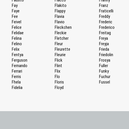
Fay
Flakito
Franz
Faye
Flappy
Fraticelli
Fee
Flavia
Freddy
Feivel
Flavio
Frederic
Felice
Fleckchen
Frederico
Felidae
Fleckie
Freitag
Felina
Fletcher
Freya
Felino
Fleur
Freyja
Felix
Fleurette
Frieda
Fentya
Fleurie
Friedolin
Ferguson
Flick
Frosya
Fernando
Flint
Fuller
Ferrari
Flix
Funky
Ferris
Flo
Fuchur
Fhela
Floris
Fussel
Fidelia
Floyd