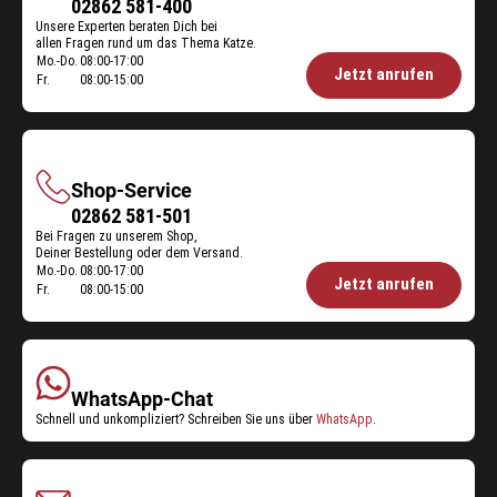
Futterberatung
02862 581-400
Unsere Experten beraten Dich bei
allen Fragen rund um das Thema Katze.
Mo.-Do.
08:00-17:00
Öffnungszeiten
Jetzt anrufen
Fr.
08:00-15:00
Futterberatung:
Shop-Service
Shop-
02862 581-501
Bei Fragen zu unserem Shop,
Service
Deiner Bestellung oder dem Versand.
Mo.-Do.
08:00-17:00
Öffnungszeiten
Jetzt anrufen
Fr.
08:00-15:00
Shop-
Service:
WhatsApp-Chat
Schnell und unkompliziert? Schreiben Sie uns über
WhatsApp
.