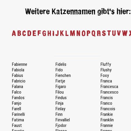
Weitere Katzennamen gibt's hier:
A
B
C
D
E
F
G
H
I
J
K
L
M
N
O
P
Q
R
S
T
U
V
W
Fabienne
Fidelis
Fluffy
Fabiola
Fido
Flushy
Fabius
Fienchen
Foxy
Fabricio
Fietje
Franca
Falana
Figaro
Francesca
Falco
Filou
Francesco
Fandos
Findus
Francis
Fanjo
Finja
Franco
Farell
Finlay
Francois
Farinelli
Finn
Frankie
Fatima
Finvalliel
Franklin
Faust
Fjodor
Frannie
Fausto
Flacco
Franny