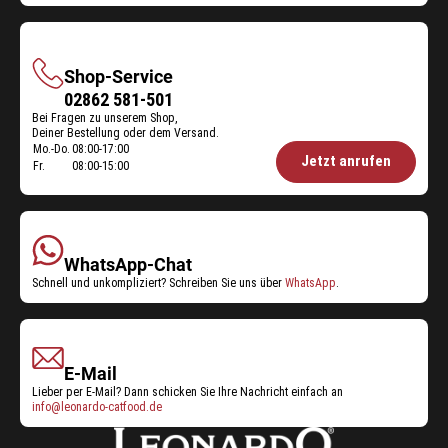
Shop-Service
Shop-
02862 581-501
Bei Fragen zu unserem Shop,
Service
Deiner Bestellung oder dem Versand.
Mo.-Do.
08:00-17:00
Öffnungszeiten
Jetzt anrufen
Fr.
08:00-15:00
Shop-
Service:
WhatsApp-Chat
Schnell und unkompliziert? Schreiben Sie uns über
WhatsApp
.
E-Mail
Lieber per E-Mail? Dann schicken Sie Ihre Nachricht einfach an
info@leonardo-catfood.de