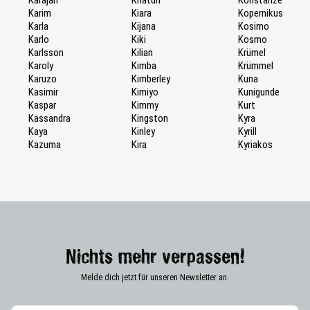
Karim
Kiara
Kopernikus
Karla
Kijana
Kosimo
Karlo
Kiki
Kosmo
Karlsson
Kilian
Krümel
Karoly
Kimba
Krümmel
Karuzo
Kimberley
Kuna
Kasimir
Kimiyo
Kunigunde
Kaspar
Kimmy
Kurt
Kassandra
Kingston
Kyra
Kaya
Kinley
Kyrill
Kazuma
Kira
Kyriakos
Nichts mehr verpassen!
Melde dich jetzt für unseren Newsletter an.