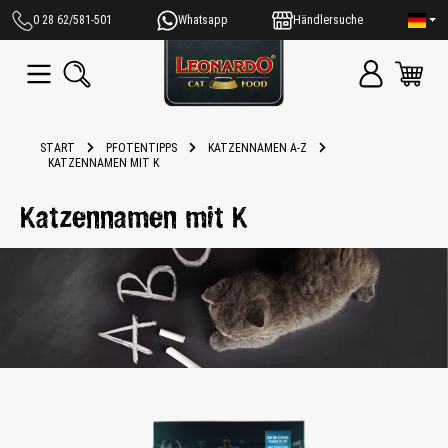
alt springen
0 28 62/581-501
Whatsapp
Händlersuche
START
PFOTENTIPPS
KATZENNAMEN A-Z
KATZENNAMEN MIT K
Katzennamen mit K