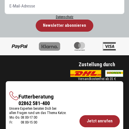
Datenschutz
Newsletter abonnieren
Zustellung durch
Versandkostenfrei ab 35 €
Futterberatung
Futterberatung
02862 581-400
Unsere Experten beraten Dich bei
allen Fragen rund um das Thema Katze.
Mo.-Do.
08:00-17:00
Öffnungszeiten
Jetzt anrufen
Fr.
08:00-15:00
Futterberatung: