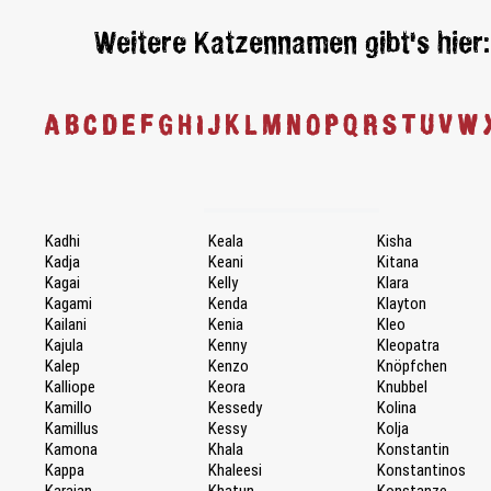
Weitere Katzennamen gibt's hier:
A
B
C
D
E
F
G
H
I
J
K
L
M
N
O
P
Q
R
S
T
U
V
W
Kadhi
Keala
Kisha
Kadja
Keani
Kitana
Kagai
Kelly
Klara
Kagami
Kenda
Klayton
Kailani
Kenia
Kleo
Kajula
Kenny
Kleopatra
Kalep
Kenzo
Knöpfchen
Kalliope
Keora
Knubbel
Kamillo
Kessedy
Kolina
Kamillus
Kessy
Kolja
Kamona
Khala
Konstantin
Kappa
Khaleesi
Konstantinos
Karajan
Khatun
Konstanze