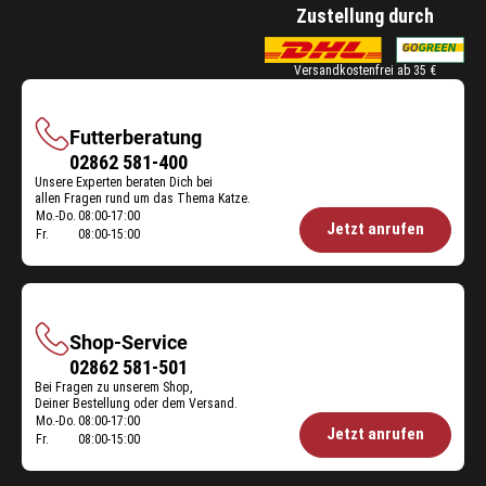
Zustellung durch
Versandkostenfrei ab 35 €
Futterberatung
Futterberatung
02862 581-400
Unsere Experten beraten Dich bei
allen Fragen rund um das Thema Katze.
Mo.-Do.
08:00-17:00
Öffnungszeiten
Jetzt anrufen
Fr.
08:00-15:00
Futterberatung:
Shop-Service
Shop-
02862 581-501
Bei Fragen zu unserem Shop,
Service
Deiner Bestellung oder dem Versand.
Mo.-Do.
08:00-17:00
Öffnungszeiten
Jetzt anrufen
Fr.
08:00-15:00
Shop-
Service: