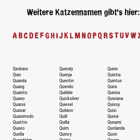
Weitere Katzennamen gibt's hier:
A
B
C
D
E
F
G
H
I
J
K
L
M
N
O
P
Q
R
S
T
U
V
W
Qesharo
Quendy
Quinn
Qian
Quenja
Quintia
Quanda
Quentin
Quintus
Quang
Querido
Quira
Quanito
Quibble
Quirina
Quano
Quicksilver
Quisiana
Quarus
Quiesel
Quissy
Quasar
Quilano
Quixi
Quasimodo
Quill
Quixie
Quattro
Quilla
Qunami
Quaxo
Quim
Quolanda
Quella
Quincy
Quori
Quendolyn
Quinia
Qwara