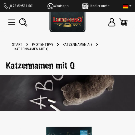
alt springen
0 28 62/581-501
Whatsapp
Händlersuche
START
PFOTENTIPPS
KATZENNAMEN A-Z
KATZENNAMEN MIT Q
Katzennamen mit Q