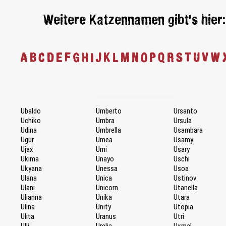
Weitere Katzennamen gibt's hier:
A
B
C
D
E
F
G
H
I
J
K
L
M
N
O
P
Q
R
S
T
U
V
W
Ubaldo
Umberto
Ursanto
Uchiko
Umbra
Ursula
Udina
Umbrella
Usambara
Ugur
Umea
Usamy
Ujax
Umi
Usary
Ukima
Unayo
Uschi
Ukyana
Unessa
Usoa
Ulana
Unica
Ustinov
Ulani
Unicorn
Utanella
Ulianna
Unika
Utara
Ulina
Unity
Utopia
Ulita
Uranus
Utri
Ulli
Urelia
Uxmal