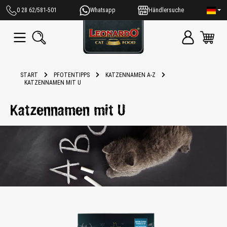
alt springen
0 28 62/581-501
Whatsapp
Händlersuche
START
PFOTENTIPPS
KATZENNAMEN A-Z
KATZENNAMEN MIT U
Katzennamen mit U