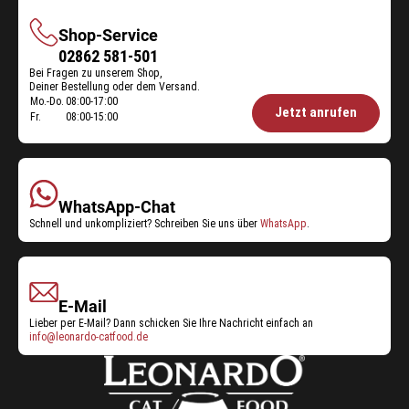
Shop-Service
Shop-
02862 581-501
Bei Fragen zu unserem Shop,
Service
Deiner Bestellung oder dem Versand.
Mo.-Do.
08:00-17:00
Öffnungszeiten
Jetzt anrufen
Fr.
08:00-15:00
Shop-
Service:
WhatsApp-Chat
Schnell und unkompliziert? Schreiben Sie uns über
WhatsApp
.
E-Mail
Lieber per E-Mail? Dann schicken Sie Ihre Nachricht einfach an
info@leonardo-catfood.de