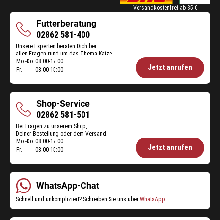
Versandkostenfrei ab 35 €
Futterberatung
Futterberatung
02862 581-400
Unsere Experten beraten Dich bei
allen Fragen rund um das Thema Katze.
Mo.-Do.
08:00-17:00
Öffnungszeiten
Jetzt anrufen
Fr.
08:00-15:00
Futterberatung:
Shop-Service
Shop-
02862 581-501
Service
Bei Fragen zu unserem Shop,
Deiner Bestellung oder dem Versand.
Mo.-Do.
08:00-17:00
Öffnungszeiten
Jetzt anrufen
Fr.
08:00-15:00
Shop-
Service:
WhatsApp-Chat
Schnell und unkompliziert? Schreiben Sie uns über
WhatsApp
.