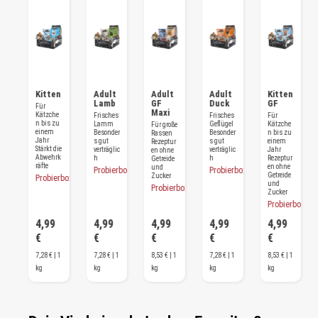
t
Kitten
Adult
Adult
Adult
Kitten
Lamb
GF
Duck
GF
Für
Maxi
Kätzche
r
Frisches
Frisches
Für
n bis zu
Lamm
Geflügel
Kätzche
Für große
einem
er
Besonder
Besonder
n bis zu
Rassen
Jahr
s gut
s gut
einem
Rezeptur
Stärkt die
ic
verträglic
verträglic
Jahr
en ohne
Abwehrk
h
h
Rezeptur
Getreide
räfte
en ohne
und
rbox
Probierbox
Probierbox
Getreide
Zucker
Probierbox
und
Probierbox
Zucker
Probierbox
9
4,99
4,99
4,99
4,99
4,99
€
€
€
€
€
 1
7,28 € | 1
7,28 € | 1
8,53 € | 1
7,28 € | 1
8,53 € | 1
kg
kg
kg
kg
kg