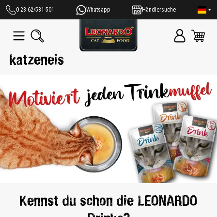
alt springen
0 28 62/581-501
Whatsapp
Händlersuche
katzeneis
Kennst du schon die LEONARDO