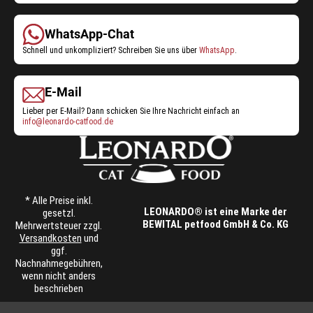
Service:
WhatsApp-Chat
Schnell und unkompliziert? Schreiben Sie uns über
WhatsApp
.
E-Mail
Lieber per E-Mail? Dann schicken Sie Ihre Nachricht einfach an
info@leonardo-catfood.de
* Alle Preise inkl.
LEONARDO® ist eine Marke der
gesetzl.
BEWITAL petfood GmbH & Co. KG
Mehrwertsteuer zzgl.
Versandkosten
und
ggf.
Nachnahmegebühren,
wenn nicht anders
beschrieben