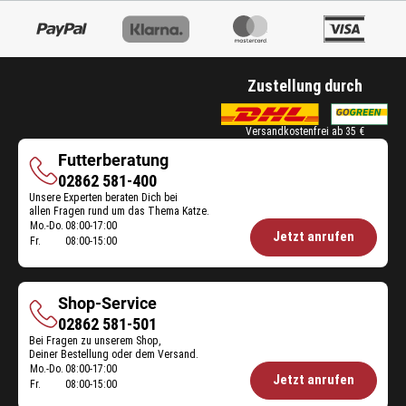
Zustellung durch
Versandkostenfrei ab 35 €
Futterberatung
Futterberatung
02862 581-400
Unsere Experten beraten Dich bei
allen Fragen rund um das Thema Katze.
Mo.-Do.
08:00-17:00
Öffnungszeiten
Jetzt anrufen
Fr.
08:00-15:00
Futterberatung:
Shop-Service
Shop-
02862 581-501
Bei Fragen zu unserem Shop,
Service
Deiner Bestellung oder dem Versand.
Mo.-Do.
08:00-17:00
Öffnungszeiten
Jetzt anrufen
Fr.
08:00-15:00
Shop-