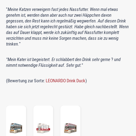
"
Meine Katzen verweigern fast jedes Nassfutter. Wenn mal etwas
genehm ist, werden dann aber auch nur zwei Häppchen davon
gegessen, den Rest kann ich regelmäßig wegwerfen. Auf diesen Drink
haben sie sich jetzt regelrecht gestürzt. Habe gleich nachbestellt. Wenn
das auf Dauer klappt, werde ich zukünftig auf Nassfutter komplett
verzichten und muss mir keine Sorgen machen, dass sie zu wenig
trinken.
"
"Mein Kater ist begeistert. Er schlabbert den Drink sehr gerne
?
und
nimmt notwendige Flüssigkeit auf. Sehr gut."
ALL
(Bewertung zur Sorte:
LEONARDO Drink Duck
)
ES
AUF
GEF
UTT
ERT!
BAL
D
WIE
DER
VER
FÜG
BAR