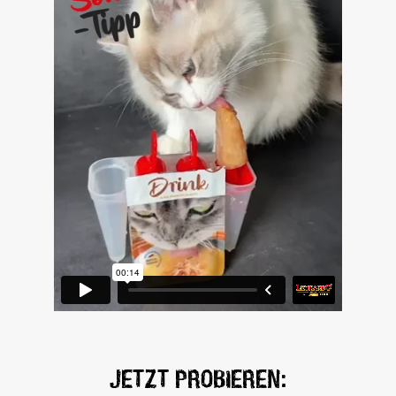
ALL
JETZT PROBIEREN:
ES
AUF