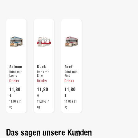
GEF
UTT
ERT!
BAL
D
WIE
DER
VER
FÜG
BAR
Salmon
Duck
Beef
Drink mit
Drink mit
Drink mit
Lachs
Ente
Rind
Drinks
Drinks
Drinks
11,80
11,80
11,80
€
€
€
11,80 € | 1
11,80 € | 1
11,80 € | 1
kg
kg
kg
Das sagen unsere Kunden