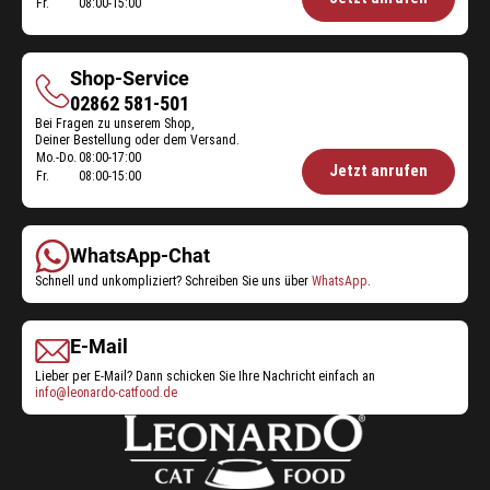
Fr.
08:00-15:00
Futterberatung:
Shop-Service
Shop-
02862 581-501
Bei Fragen zu unserem Shop,
Service
Deiner Bestellung oder dem Versand.
Mo.-Do.
08:00-17:00
Öffnungszeiten
Jetzt anrufen
Fr.
08:00-15:00
Shop-
Service:
WhatsApp-Chat
Schnell und unkompliziert? Schreiben Sie uns über
WhatsApp
.
E-Mail
Lieber per E-Mail? Dann schicken Sie Ihre Nachricht einfach an
info@leonardo-catfood.de