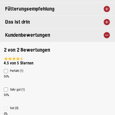
Fütterungsempfehlung
Das ist drin
Kundenbewertungen
2 von 2 Bewertungen
Durchschnittliche Bewertung 4.5 von 5 Sternen
4.5 von 5 Sternen
Perfekt (1)
50%
Sehr gut (1)
50%
Gut (0)
0%