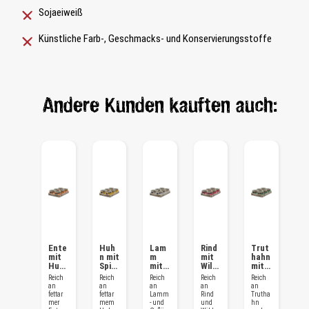
Sojaeiweiß
Künstliche Farb-, Geschmacks- und Konservierungsstoffe
Andere Kunden kauften auch:
Ente
Huh
Lam
Rind
Trut
mit
n mit
m
mit
hahn
Huh
Spin
mit
Wild
mit
n &
at
Gefl
&
Fore
Reich
Reich
Reich
Reich
Reich
Karo
ügel
Süßk
lle &
an
an
an
an
an
tten
&
arto
Cran
fettar
fettar
Lamm
Rind
Trutha
Kürbi
ffel
berri
mer
mem
- und
und
hn