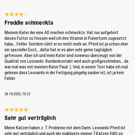
Bewertung mit 4 von 5 Sternen
Freddie schmeckts
Meinem Kater der eine AD machen schmeckts. Hat nur aufgehört
dieses Futter zu fressen weil ich ihm Vitamin in Pulverform zugesetzt
habe,...Fehler. Seitdem rührt er es nicht mehr an. Pferd ist ja schon eher
ein spezieller Exot,...dafür hat er es aber sehr gerne tagtäglich
gefressen. Aber ich und mein Kater sind sowieso überzeugt von der
Qualität von Leonardo. Kundenkontakt wird auch großgeschrieben,...da
war mal was mit meinem Kater Pauli :). Und, in einem Test habe ich mal
gelesen dass Leonardo in der Fertigung pingelig sauber ist, ist ja kein
Fehler.
28.10.2025, 18:23
Bewertung mit 5 von 5 Sternen
Sehr gut verträglich
Meine Katzen haben z. T. Probleme mit dem Darm. Leonardo Pferd ist
sehr gut verträglich und auch der mäkligste meiner 7 Katzen frißt es