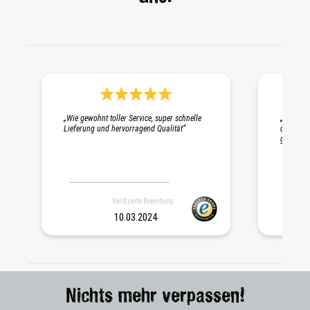
Durchschnittliche Bewertung 5 von 5 Sternen
„Wie gewohnt toller Service, super schnelle
„Schnelle
Lieferung und hervorragend Qualität“
die Probe
gepackt. 
Verifizierte Bewertung
10.03.2024
Nichts mehr verpassen!