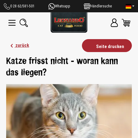
alt springen
0 28 62/581-501
Whatsapp
Händlersuche
zurück
Seite drucken
Katze frisst nicht - woran kann
das liegen?