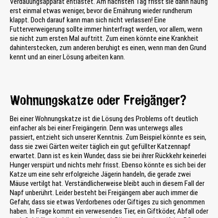
Verdauungsapparat entlastet. Am nächsten Tag frisst sie dann häufig
erst einmal etwas weniger, bevor die Ernährung wieder rundherum
klappt. Doch darauf kann man sich nicht verlassen! Eine
Futterverweigerung sollte immer hinterfragt werden, vor allem, wenn
sie nicht zum ersten Mal auftritt. Zum einen könnte eine Krankheit
dahinterstecken, zum anderen beruhigt es einen, wenn man den Grund
kennt und an einer Lösung arbeiten kann.
Wohnungskatze oder Freigänger?
Bei einer Wohnungskatze ist die Lösung des Problems oft deutlich
einfacher als bei einer Freigängerin. Denn was unterwegs alles
passiert, entzieht sich unserer Kenntnis. Zum Beispiel könnte es sein,
dass sie zwei Gärten weiter täglich ein gut gefüllter Katzennapf
erwartet. Dann ist es kein Wunder, dass sie bei ihrer Rückkehr keinerlei
Hunger verspürt und nichts mehr frisst. Ebenso könnte es sich bei der
Katze um eine sehr erfolgreiche Jägerin handeln, die gerade zwei
Mäuse vertilgt hat. Verständlicherweise bleibt auch in diesem Fall der
Napf unberührt. Leider besteht bei Freigängern aber auch immer die
Gefahr, dass sie etwas Verdorbenes oder Giftiges zu sich genommen
haben. In Frage kommt ein verwesendes Tier, ein Giftköder, Abfall oder