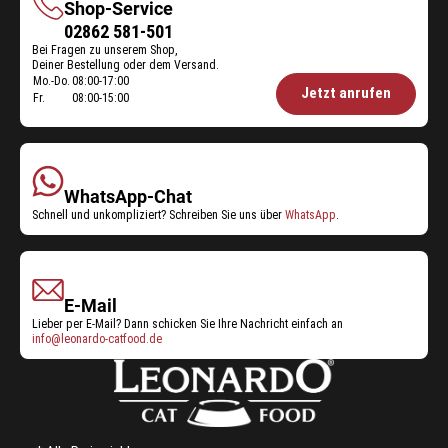
Shop-Service
Shop-
02862 581-501
Bei Fragen zu unserem Shop,
Service
Deiner Bestellung oder dem Versand.
Mo.-Do.
08:00-17:00
Öffnungszeiten
Jetzt anrufen
Fr.
08:00-15:00
Shop-
Service:
WhatsApp-Chat
Schnell und unkompliziert? Schreiben Sie uns über
WhatsApp
.
E-Mail
Lieber per E-Mail? Dann schicken Sie Ihre Nachricht einfach an
info@leonardo-catfood.de