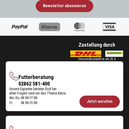
Newsletter abonnieren
Zustellung durch
Versandkostenfrei ab 35 €
Futterberatung
Futterberatung
02862 581-400
Unsere Experten beraten Dich bei
allen Fragen rund um das Thema Katze.
Mo.-Do.
08:00-17:00
Öffnungszeiten
Jetzt anrufen
Fr.
08:00-15:00
Futterberatung: