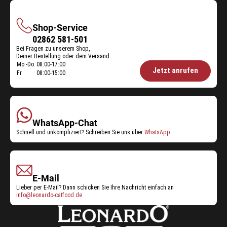
Shop-Service
Shop-
02862 581-501
Bei Fragen zu unserem Shop,
Service
Deiner Bestellung oder dem Versand.
Mo.-Do.
08:00-17:00
Öffnungszeiten
Jetzt anrufen
Fr.
08:00-15:00
Shop-
Service:
WhatsApp-Chat
Schnell und unkompliziert? Schreiben Sie uns über
WhatsApp
.
E-Mail
Lieber per E-Mail? Dann schicken Sie Ihre Nachricht einfach an
info@leonardo-catfood.de