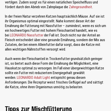
vertilgen. Zudem sorgt es für einen natürlichen Speichelfluss und
fördert durch den Abrieb von Zahnplaque die
Zahngesundheit
.
In der freien Natur verzehren Katzen hauptsächlich Mäuse. Auf sie ist
ihr Organismus optimal eingestellt. Nahe kommt dieser Art der
Ernährung die Fütterung mit Nassfutter – zumindest, wenn es sich um
ein hochwertiges Futter mit hohem Fleischanteil handelt, wie es
bei
LEONARDO Nassfutter
der Fall ist. Doch nicht nur der Anteil an
Fleisch entscheidet über eine gesunde Ernährung, sondern der Mix aus
Zutaten, der bei einem Alleinfutter dafür sorgt, dass die Katze mit
allen wichtigen Nährstoffen versorgt wird.
Auch wenn der Fleischanteil in Trockenfutter grundsätzlich geringer
ist, so bietet auch diese Form der Ernährung die Möglichkeit, eine
Hauskatze optimal zu versorgen. Im Fall einer übergewichtigen Katze
sollte ein Futter mit reduziertem Energiegehalt gewählt
werden.
LEONARDO Adult Light
entspricht genau diesen
Anforderungen. Die Rezeptur weist frisches Geflügel auf und sättigt
die Katze, ohne ihren Organismus unnötig zu belasten.
Tipps zur Mischfütterung