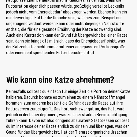
Fettpölsterchen bemerkbar macht. Gleiches ist der Fall, wenn die
Futterration eigentlich passen würde, großzügig verteilte Leckerlis
jedoch nicht vom Energiebedarf abgezogen werden. Ebenso kann ein
minderwertiges Futter die Ursache sein, welches zum Beispiel nur
ungenügend verdaut werden kann oder nicht diejenigen Nährstoffe
enthält, die für eine gesunde Ernährung der Katze notwendig sind.
Auch eine Kastration kann der Grund für Übergewicht bei einer Katze
sein, denn sie bringt oft mit sich, dass der Energiebedarf sinkt, was
der Katzenhalter nicht immer mit einer angepassten Portionsgröße
oder einem entsprechenden Futter berücksichtigt.
Wie kann eine Katze abnehmen?
Keinesfalls solltest du einfach für einige Zeit die Portion deiner Katze
halbieren. Dadurch könnte es zum einen zu einem Nährstoffmangel
kommen, zum anderen besteht die Gefahr, dass die Katze auf ihre
Fettreserven zurückgreift. Das hört sich zwar gut an, das Fett wird
jedoch in der Leber deponiert, was zu einer starken Beeinträchtigung
führen kann. Davon ist also dringend abzuraten! Stattdessen solltest
du im Interesse deiner Katze ehrlich zu dir sein und überlegen, was der
Grund für das Übergewicht ist. Hat der Tierarzt organische Ursachen